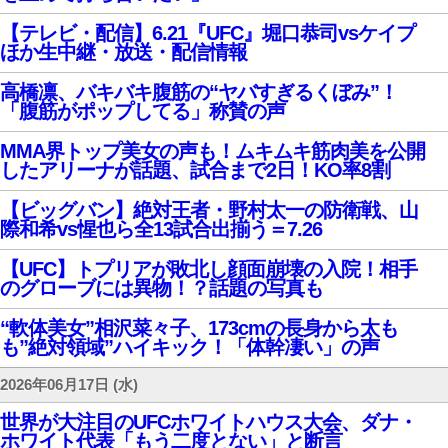
【テレビ・配信】6.21『UFC』堀口恭司vsケイプ
ほか生中継・放送・配信情報
高橋凛、バキバキ腹筋の“ヤバすぎるくぼみ”！
「腹筋がポップしてる」称賛の声
MMA界トップ美女の声も！ムキムキ筋肉美を公開
したアリーナが話題、試合まで2日！KO率8割
【ビッグバン】絶対王者・野村太一の防衛戦、山
際和希vs惺也ら全13試合出揃う＝7.26
【UFC】トプリアが敗北し顔面崩壊の入院！相手
のグローブには異物！？話題の写真も
“軟体美女”相沢菜々子、173cmの長身から太も
も”絶対領域”ハイキック！「体幹凄い」の声
2026年06月17日 (水)
世界が大注目のUFCホワイトハウス大会、ダナ・
ホワイト代表「もう二度とない」と断言