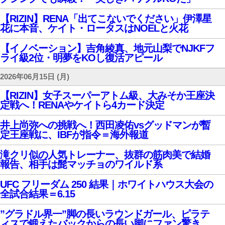
【RIZIN】RENA「出てこないでください」伊澤星
花に本音、ケイト・ロータスはNOELと火花
【イノベーション】吉角綾真、地元山梨でNJKFフ
ライ級2位・明夢をKOし復活アピール
2026年06月15日 (月)
【RIZIN】女子スーパーアトム級、大みそか王座決
定戦へ！RENAやケイトら4カード決定
井上尚弥への挑戦へ！西田凌佑vsグッドマンが暫
定王座戦に、IBFが指令＝海外報道
滝クリ似の人気トレーナー、抜群の筋肉美で結婚
報告、相手は髭マッチョのワイルド系
UFC フリーダム 250 結果｜ホワイトハウス大会の
全試合結果＝6.15
”グラドル界一”脚の長いラウンドガール、ピラテ
ィスで鍛えたバックからの長い脚にファン驚き