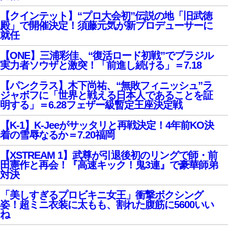
【クインテット】“プロ大会初”伝説の地「旧武徳
殿」で開催決定！須藤元気が新プロデューサーに
就任
【ONE】三浦彩佳、“復活ロード初戦”でブラジル
実力者ソウザと激突！「前進し続ける」＝7.18
【パンクラス】木下尚祐、“無敗フィニッシュ”ラ
ジャボフに「世界と戦える日本人であることを証
明する」＝6.28フェザー級暫定王座決定戦
【K-1】K-Jeeがサッタリと再戦決定！4年前KO決
着の雪辱なるか＝7.20福岡
【XSTREAM 1】武尊が引退後初のリングで師・前
田憲作と再会！『高速キック！鬼3連』で豪華師弟
対決
「美しすぎるプロビキニ女王」衝撃ボクシング
姿！超ミニ衣装に太もも、割れた腹筋に5600いい
ね