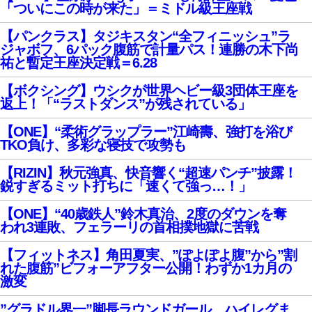
「ついにこの時が来た」＝ミドル級王座戦
【パンクラス】タジキスタン“全フィニッシュ”ラ
ジャボフ、6パック腹筋で計量パス！連勝の木下尚
祐と暫定王座決定戦＝6.28
【ボクシング】ウシクが世界ヘビー級3団体王座を
返上！「“ラストダンス”が残されている」
【ONE】“柔術グラップラー”江崎壽、強打を浴び
TKO負け、多彩な寝技で攻勢も
【RIZIN】秋元強真、快音響く“超速パンチ”披露！
鋭すぎるミット打ちに「速くて強っ…！」
【ONE】“40歳鉄人”鈴木真治、2度のダウンを奪
われ3連敗、フェラーリの首相撲地獄に苦戦
【フィットネス】角田夏実、”ぽよぽよ腹”から”割
れた腹筋”ビフォーアフター公開！わずか1カ月の
激変
”グラドル界一”脚長ラウンドガール、ハイレグま