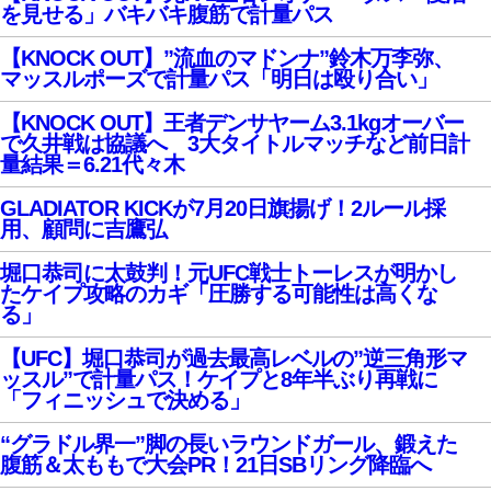
を見せる」バキバキ腹筋で計量パス
【KNOCK OUT】”流血のマドンナ”鈴木万李弥、
マッスルポーズで計量パス「明日は殴り合い」
【KNOCK OUT】王者デンサヤーム3.1kgオーバー
で久井戦は協議へ 3大タイトルマッチなど前日計
量結果＝6.21代々木
GLADIATOR KICKが7月20日旗揚げ！2ルール採
用、顧問に吉鷹弘
堀口恭司に太鼓判！元UFC戦士トーレスが明かし
たケイプ攻略のカギ「圧勝する可能性は高くな
る」
【UFC】堀口恭司が過去最高レベルの”逆三角形マ
ッスル”で計量パス！ケイプと8年半ぶり再戦に
「フィニッシュで決める」
“グラドル界一”脚の長いラウンドガール、鍛えた
腹筋＆太ももで大会PR！21日SBリング降臨へ