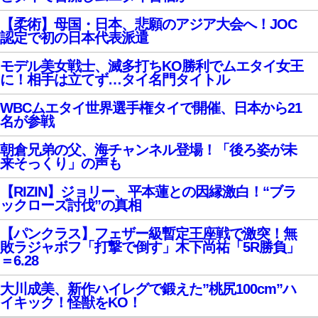
【柔術】母国・日本、悲願のアジア大会へ！JOC
認定で初の日本代表派遣
モデル美女戦士、滅多打ちKO勝利でムエタイ女王
に！相手は立てず…タイ名門タイトル
WBCムエタイ世界選手権タイで開催、日本から21
名が参戦
朝倉兄弟の父、海チャンネル登場！「後ろ姿が未
来そっくり」の声も
【RIZIN】ジョリー、平本蓮との因縁激白！“ブラ
ックローズ討伐”の真相
【パンクラス】フェザー級暫定王座戦で激突！無
敗ラジャボフ「打撃で倒す」木下尚祐「5R勝負」
＝6.28
大川成美、新作ハイレグで鍛えた”桃尻100cm”ハ
イキック！怪獣をKO！