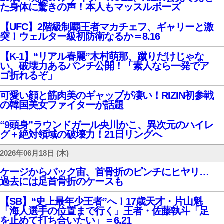
た身体に驚きの声！本人もマッスルポーズ
【UFC】2階級制覇王者マカチェフ、ギャリーと激
突！ウェルター級初防衛なるか＝8.16
【K-1】“リアル春麗”木村萌那、蹴りだけじゃな
い、破壊力あるパンチ公開！「素人なら一発でア
ゴ折れるぞ」
可愛い顔と筋肉美のギャップが凄い！RIZIN初参戦
の韓国美女ファイターが話題
“9頭身”ラウンドガール央川かこ、異次元のハイレ
グ＋絶対領域の破壊力！21日リングへ
2026年06月18日 (木)
ケージからバック宙、首骨折のピンチにヒヤリ…
過去には足首骨折のケースも
【SB】“史上最年少王者”へ！17歳天才・片山魁
「海人選手の位置まで行く」王者・佐藤執斗「足
を止めて打ち合いたい」＝6.21