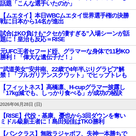
話題「こんな選手いたのか」
【ムエタイ】本日WBCムエタイ世界選手権の決勝
戦に日本から14名が進出
試合はKO負けも“クセが凄すぎる”入場シーンが話
題に！皇治も反応＝RISE
元UFC王者セフード姪、グラマーな身体で11秒KO
勝利！「偉大な遺伝子だ！」
”武道美女”安井南、22歳で4年半ぶりグラビア解
禁！「ブルガリアンスクワット」でヒップトレも
【フィットネス】高橋凛、H-cupグラマー披露し
「17kg減でも、しっかり食べる」が成功の秘訣
2026年06月28日 (日)
【RISE】代役・基康、憂也から3回ダウンを奪い
ミドル級新王者に！島田知佳はTKO勝利
【パンクラス】無敗ラジャボフ、失神一本勝ちで