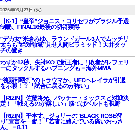
2026年06月23日 (火)
【K-1】“皇帝”ジョニス・コリセウがブラジル予選
制覇、FINAL16最後の切符獲得
”デカ女”米倉みゆ、ラウンドガール3人でムッチリ
太もも”絶対領域”見せ人間ピラミッド！天井タッ
チの驚き
わずか12秒、失神KOで新王者に！敗者がレフェリ
ーにタックルするハプニングも＝海外MMA
“後頭部殴打”のトラウマか、UFCペレイラが引退
を示唆！？「試合に戻るのが怖い」
【RIZIN】佐藤将光、パッチー・ミックスと対戦決
定！「戦えるのが嬉しい」勝てばベルトも視野
【RIZIN】平本丈、ジョリーの“BLACK ROSE狩
り”宣言を一蹴！「若者に絡んでいる痛いおっさ
ん」＝8.11