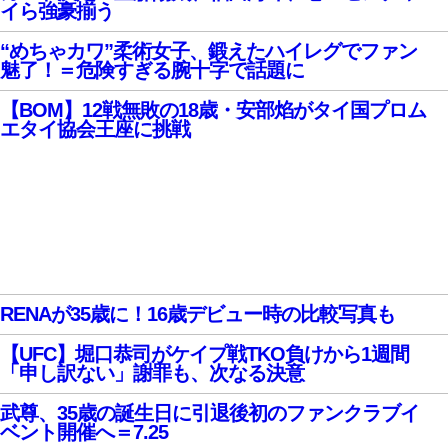
イら強豪揃う
“めちゃカワ”柔術女子、鍛えたハイレグでファン
魅了！＝危険すぎる腕十字で話題に
【BOM】12戦無敗の18歳・安部焰がタイ国プロム
エタイ協会王座に挑戦
RENAが35歳に！16歳デビュー時の比較写真も
【UFC】堀口恭司がケイプ戦TKO負けから1週間
「申し訳ない」謝罪も、次なる決意
武尊、35歳の誕生日に引退後初のファンクラブイ
ベント開催へ＝7.25