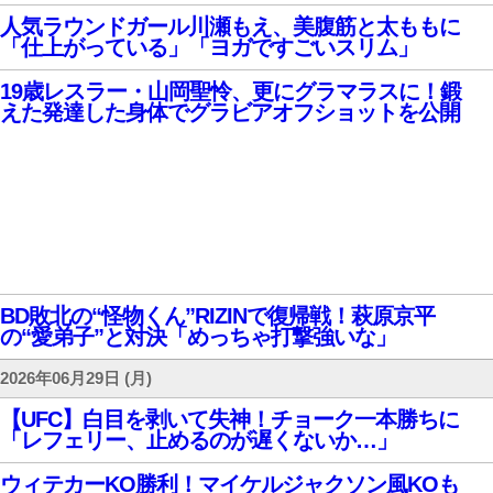
人気ラウンドガール川瀬もえ、美腹筋と太ももに
「仕上がっている」「ヨガですごいスリム」
19歳レスラー・山岡聖怜、更にグラマラスに！鍛
えた発達した身体でグラビアオフショットを公開
BD敗北の“怪物くん”RIZINで復帰戦！萩原京平
の“愛弟子”と対決「めっちゃ打撃強いな」
2026年06月29日 (月)
【UFC】白目を剥いて失神！チョーク一本勝ちに
「レフェリー、止めるのが遅くないか…」
ウィテカーKO勝利！マイケルジャクソン風KOも