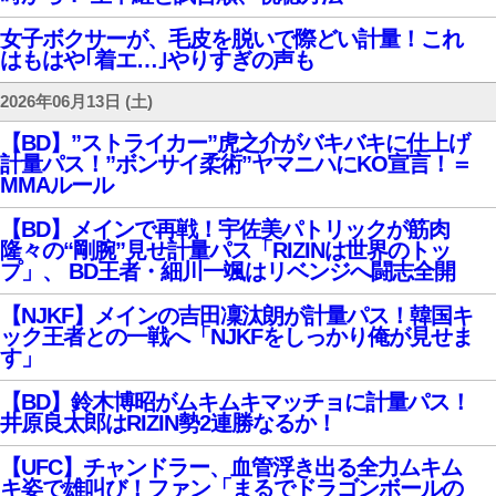
女子ボクサーが、毛皮を脱いで際どい計量！これ
はもはや｢着エ…｣やりすぎの声も
2026年06月13日 (土)
【BD】”ストライカー”虎之介がバキバキに仕上げ
計量パス！”ボンサイ柔術”ヤマニハにKO宣言！＝
MMAルール
【BD】メインで再戦！宇佐美パトリックが筋肉
隆々の“剛腕”見せ計量パス「RIZINは世界のトッ
プ」、 BD王者・細川一颯はリベンジへ闘志全開
【NJKF】メインの吉田凜汰朗が計量パス！韓国キ
ック王者との一戦へ「NJKFをしっかり俺が見せま
す」
【BD】鈴木博昭がムキムキマッチョに計量パス！
井原良太郎はRIZIN勢2連勝なるか！
【UFC】チャンドラー、血管浮き出る全力ムキム
キ姿で雄叫び！ファン「まるでドラゴンボールの