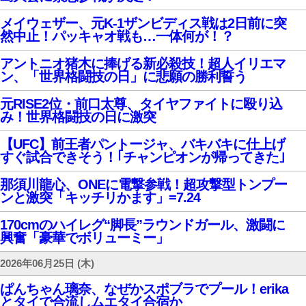
メイウェザー、元K-1ザンビディス戦は2日前に突
然中止！パッキャオ戦も…一体何が！？
アントニオ猪木に捧げる新必殺技！超人イリエマ
ン、「世界格闘技の日」に悲願の勝利誓う
元RISE2位・前口太尊、タイヤファイトに殴り込
み！世界格闘技の日に激突
【UFC】前王者パントージャ、バキバキに仕上げ
すぐ試合できそう！｢チャンピオンが帰ってきた｣
那須川龍心、ONEに電撃参戦！超攻撃型トンプー
ンと激突「キッチリかます」=7.24
170cmのハイレグ“脚長”ラウンドガール、激闘に
興奮「豪華でボリューミー」
2026年06月25日 (木)
ぱんちゃん璃奈、なぜかスポブラでプール！erika
とタイで合流しムエタイ合宿か