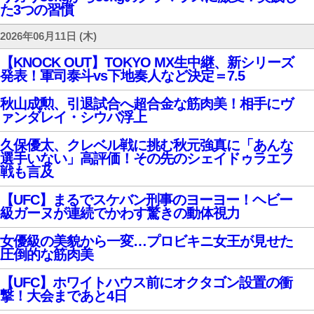
た3つの習慣
2026年06月11日 (木)
【KNOCK OUT】TOKYO MX生中継、新シリーズ
発表！軍司泰斗vs下地奏人など決定＝7.5
秋山成勲、引退試合へ超合金な筋肉美！相手にヴ
ァンダレイ・シウバ浮上
久保優太、クレベル戦に挑む秋元強真に「あんな
選手いない」高評価！その先のシェイドゥラエフ
戦も言及
【UFC】まるでスケバン刑事のヨーヨー！ヘビー
級ガーヌが連続でかわす驚きの動体視力
女優級の美貌から一変…プロビキニ女王が見せた
圧倒的な筋肉美
【UFC】ホワイトハウス前にオクタゴン設置の衝
撃！大会まであと4日