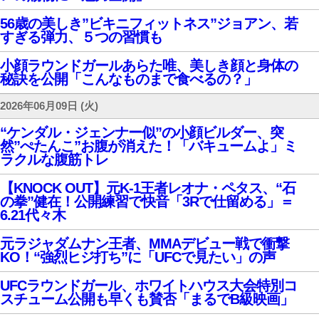
56歳の美しき”ビキニフィットネス”ジョアン、若
すぎる弾力、５つの習慣も
小顔ラウンドガールあらた唯、美しき顔と身体の
秘訣を公開「こんなものまで食べるの？」
2026年06月09日 (火)
“ケンダル・ジェンナー似”の小顔ビルダー、突
然”ぺたんこ”お腹が消えた！「バキュームよ」ミ
ラクルな腹筋トレ
【KNOCK OUT】元K-1王者レオナ・ペタス、“石
の拳”健在！公開練習で快音「3Rで仕留める」＝
6.21代々木
元ラジャダムナン王者、MMAデビュー戦で衝撃
KO！“強烈ヒジ打ち”に「UFCで見たい」の声
UFCラウンドガール、ホワイトハウス大会特別コ
スチューム公開も早くも賛否「まるでB級映画」