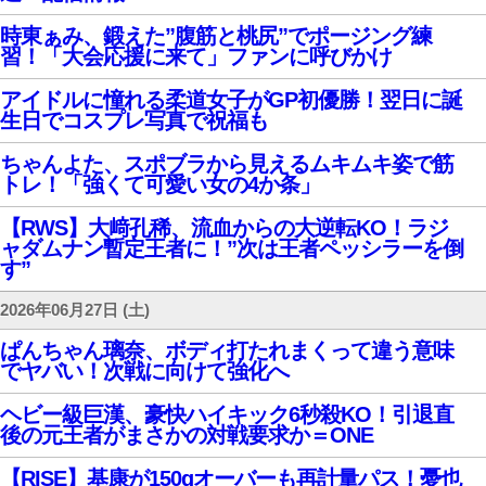
時東ぁみ、鍛えた”腹筋と桃尻”でポージング練
習！「大会応援に来て」ファンに呼びかけ
アイドルに憧れる柔道女子がGP初優勝！翌日に誕
生日でコスプレ写真で祝福も
ちゃんよた、スポブラから見えるムキムキ姿で筋
トレ！「強くて可愛い女の4か条」
【RWS】大﨑孔稀、流血からの大逆転KO！ラジ
ャダムナン暫定王者に！”次は王者ペッシラーを倒
す”
2026年06月27日 (土)
ぱんちゃん璃奈、ボディ打たれまくって違う意味
でヤバい！次戦に向けて強化へ
ヘビー級巨漢、豪快ハイキック6秒殺KO！引退直
後の元王者がまさかの対戦要求か＝ONE
【RISE】基康が150gオーバーも再計量パス！憂也