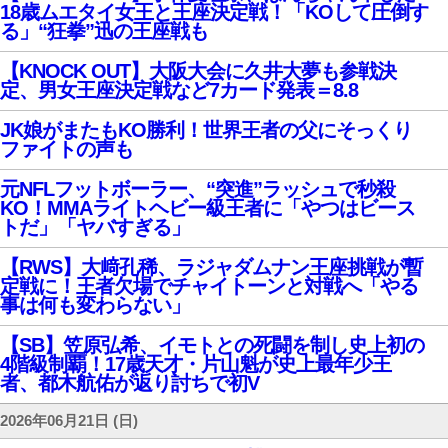
18歳ムエタイ女王と王座決定戦！「KOして圧倒す
る」“狂拳”迅の王座戦も
【KNOCK OUT】大阪大会に久井大夢も参戦決
定、男女王座決定戦など7カード発表＝8.8
JK娘がまたもKO勝利！世界王者の父にそっくり
ファイトの声も
元NFLフットボーラー、“突進”ラッシュで秒殺
KO！MMAライトヘビー級王者に「やつはビース
トだ」「ヤバすぎる」
【RWS】大﨑孔稀、ラジャダムナン王座挑戦が暫
定戦に！王者欠場でチャイトーンと対戦へ「やる
事は何も変わらない」
【SB】笠原弘希、イモトとの死闘を制し史上初の
4階級制覇！17歳天才・片山魁が史上最年少王
者、都木航佑が返り討ちで初V
2026年06月21日 (日)