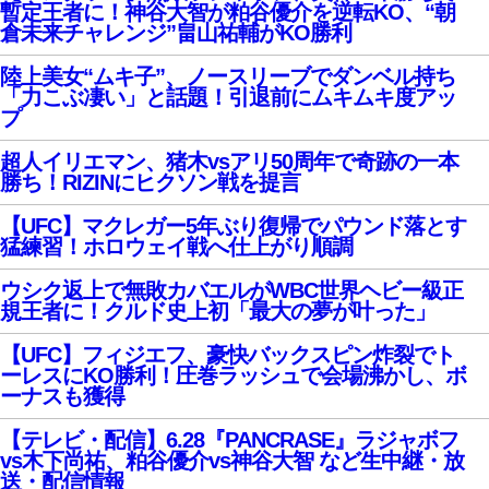
暫定王者に！神谷大智が粕谷優介を逆転KO、“朝
倉未来チャレンジ”畠山祐輔がKO勝利
陸上美女“ムキ子”、ノースリーブでダンベル持ち
「力こぶ凄い」と話題！引退前にムキムキ度アッ
プ
超人イリエマン、猪木vsアリ50周年で奇跡の一本
勝ち！RIZINにヒクソン戦を提言
【UFC】マクレガー5年ぶり復帰でパウンド落とす
猛練習！ホロウェイ戦へ仕上がり順調
ウシク返上で無敗カバエルがWBC世界ヘビー級正
規王者に！クルド史上初「最大の夢が叶った」
【UFC】フィジエフ、豪快バックスピン炸裂でト
ーレスにKO勝利！圧巻ラッシュで会場沸かし、ボ
ーナスも獲得
【テレビ・配信】6.28『PANCRASE』ラジャボフ
vs木下尚祐、粕谷優介vs神谷大智 など生中継・放
送・配信情報