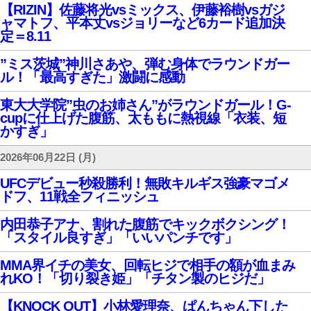
【RIZIN】佐藤将光vsミックス、伊藤裕樹vsガジ
ャマトフ、平本丈vsジョリーなど6カード追加決
定＝8.11
”ミス茨城”神川さあや、弾む身体でラウンドガー
ル！「最高すぎた」激闘に感動
東大大学院”虫のお姉さん”がラウンドガール！G-
cupに仕上げた腹筋、太ももに熱視線「衣装、短
かすぎ」
2026年06月22日 (月)
UFCデビュー秒殺勝利！無敗キルギス強豪マゴメ
ドフ、11戦全フィニッシュ
内田恭子アナ、割れた腹筋でキックボクシング！
「スタイル良すぎ」「いいパンチです」
MMA界イチの美女、回転ヒジで相手の額が血まみ
れKO！「切り裂き姫」「チタン製のヒジだ」
【KNOCK OUT】小林愛理奈、ぱんちゃん下した