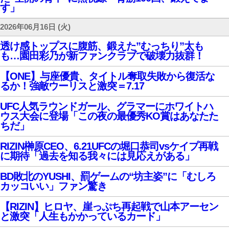
す」
2026年06月16日 (火)
透け感トップスに腹筋、鍛えた”むっちり”太も
も…園田彩乃が新ファンクラブで破壊力抜群！
【ONE】与座優貴、タイトル奪取失敗から復活な
るか！強敵ウーリスと激突＝7.17
UFC人気ラウンドガール、グラマーにホワイトハ
ウス大会に登場「この夜の最優秀KO賞はあなたた
ちだ」
RIZIN榊原CEO、6.21UFCの堀口恭司vsケイプ再戦
に期待「過去を知る我々には見応えがある」
BD敗北のYUSHI、罰ゲームの“坊主姿”に「むしろ
カッコいい」ファン驚き
【RIZIN】ヒロヤ、崖っぷち再起戦で山本アーセン
と激突「人生もかかっているカード」