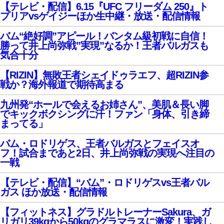
【テレビ・配信】6.15『UFC フリーダム 250』ト
プリアvsゲイジーほか生中継・放送・配信情報
バム“絶好調”アピール！バンタム級初戦に自信！
勝って井上尚弥戦”実現”なるか！王者バルガスも
気合十分
【RIZIN】無敗王者シェイドゥラエフ、超RIZIN参
戦か？海外報道で期待高まる
九州発“ホールで会えるお姉さん”、美肌＆長い脚
でキックボクシングに汗！ファン「身体、引き締
まってる」
バム・ロドリゲス、王者バルガスとフェイスオ
フ！試合まであと2日、井上尚弥戦の実現へ注目の
一戦
【テレビ・配信】“バム”・ロドリゲスvs王者バル
ガス ほか放送・配信情報
【フィットネス】グラドルトレーナーSakura、ガ
リガリ39kgから50kgのグラマラスに激変！実践し