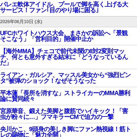
バレエ軟体アイドル、プールで脚を高く上げる大
サービス！ファン｢目のやり場に困る｣
2026年06月10日 (水)
UFCホワイトハウス大会、まさかの訴訟へ「景観
そこなう」「営利目的」開催中止か
【海外MMA】チェコで前代未聞の8対2変則マッ
チ、何とも意外すぎる結末に「どうなっているん
だ」
ライアン・ガルシア、マッスル美女から“強烈ビン
タ”被弾のショック！なぜそうなった
平本蓮「長所を消すな」ストライカーのMMA勝利
論に賛同続々
宮原華音、鍛えた美脚と腹筋でハイキック！「害
虫が粉々に…」フマキラーCMで迫力の一撃
央川かこ、9頭身の美しき脚にファン熱視線！筋ト
レの賜物に「魅力全開」