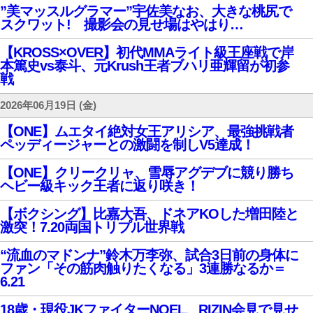
”美マッスルグラマー”宇佐美なお、大きな桃尻で
スクワット! 撮影会の見せ場はやはり…
【KROSS×OVER】初代MMAライト級王座戦で岸
本篤史vs泰斗、元Krush王者ブハリ亜輝留が初参
戦
2026年06月19日 (金)
【ONE】ムエタイ絶対女王アリシア、最強挑戦者
ペッディージャーとの激闘を制しV5達成！
【ONE】クリークリャ、雪辱アグデブに競り勝ち
ヘビー級キック王者に返り咲き！
【ボクシング】比嘉大吾、ドネアKOした増田陸と
激突！7.20両国トリプル世界戦
“流血のマドンナ”鈴木万李弥、試合3日前の身体に
ファン「その筋肉触りたくなる」3連勝なるか＝
6.21
18歳・現役JKファイターNOEL、RIZIN会見で見せ