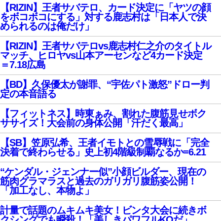
【RIZIN】王者サバテロ、カード決定に「ヤツの顔
をボコボコにする」対する鹿志村は「日本人で決
められるのは俺だけ」
【RIZIN】王者サバテロvs鹿志村仁之介のタイトル
マッチ、ヒロヤvs山本アーセンなど4カード決定
＝7.18広島
【BD】久保優太が謝罪、“宇佐パト激怒”ドロー判
定の本音語る
【フィットネス】時東ぁみ、割れた腹筋見せボク
ササイズ！大会前の身体公開「汗だく最高」
【SB】笠原弘希、王者イモトとの雪辱戦に「完全
決着で終わらせる」史上初4階級制覇なるか=6.21
“ケンダル・ジェンナー似”小顔ビルダー、現在の
筋肉グラマラスと過去のガリガリ腹筋姿公開！
「加工なし、本物よ」
計量で話題のムキムキ美女！ビンタ大会に続きボ
クシングでも瞬殺！「美しきパワフルKOだ」