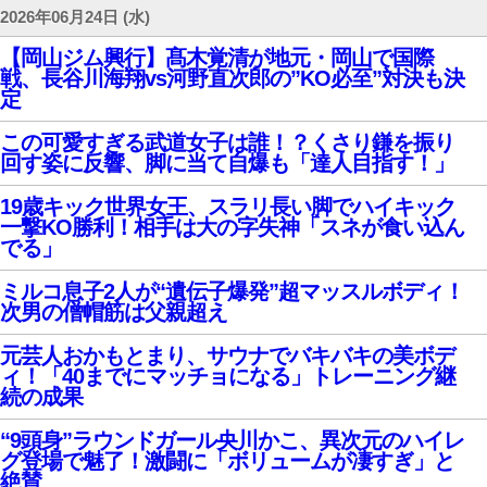
2026年06月24日 (水)
【岡山ジム興行】髙木覚清が地元・岡山で国際
戦、長谷川海翔vs河野直次郎の”KO必至”対決も決
定
この可愛すぎる武道女子は誰！？くさり鎌を振り
回す姿に反響、脚に当て自爆も「達人目指す！」
19歳キック世界女王、スラリ長い脚でハイキック
一撃KO勝利！相手は大の字失神「スネが食い込ん
でる」
ミルコ息子2人が“遺伝子爆発”超マッスルボディ！
次男の僧帽筋は父親超え
元芸人おかもとまり、サウナでバキバキの美ボデ
ィ！「40までにマッチョになる」トレーニング継
続の成果
“9頭身”ラウンドガール央川かこ、異次元のハイレ
グ登場で魅了！激闘に「ボリュームが凄すぎ」と
絶賛