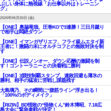
ぶしい身体に熱視線「お仕事以外はトレーニン
グ」
2026年06月26日 (金)
【ONE】奥脇竜哉、圧巻KOで3連勝！三日月蹴り
で相手は悶絶ダウン
【ONE】イマンガザリエフ、フライ級ムエタイ新
王者に！激闘の末にオルチコフとの無敗対決を制
す
【ONE】伝説ノンオー、ダウン応酬の激闘を制
す！ゴントーラニーとの決着戦に勝利
【ONE】3競技制覇スタンプ、連敗回避も薄氷の
勝利、相手の猛攻に苦戦し課題残す
大島璃乃、その瞬間に“腹筋ライン”浮き出る！
「100%のボディメイク」
【RIZIN】BD惜敗の“怪物くん”鈴木博昭、7.18広
島大会に緊急参戦が決定！