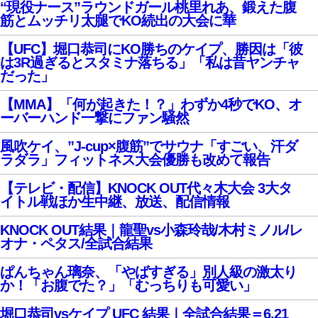
“現役ナース”ラウンドガール桃里れあ、鍛えた腹
筋とムッチリ太腿でKO続出の大会に華
【UFC】堀口恭司にKO勝ちのケイプ、勝因は「彼
は3R過ぎるとスタミナ落ちる」「私は昔ヤンチャ
だった」
【MMA】「何が起きた！？」わずか4秒でKO、オ
ーバーハンド一撃にファン騒然
風吹ケイ、”J-cup×腹筋”でサウナ「すごい、汗ダ
ラダラ」フィットネス大会優勝も改めて報告
【テレビ・配信】KNOCK OUT代々木大会 3大タ
イトル戦ほか生中継、放送、配信情報
KNOCK OUT結果｜龍聖vs小森玲哉/木村ミノル/レ
オナ・ペタス/全試合結果
ぱんちゃん璃奈、「やばすぎる」別人級の激太り
か！「お腹でた？」「むっちりも可愛い」
堀口恭司vsケイプ UFC 結果｜全試合結果＝6.21