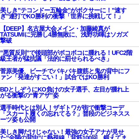
美しき”テコンドー五輪金”がボクサーに！”速す
ぎ”連打でKO勝利の衝撃「世界に挑戦して！」
【DEEP】名古屋大会メイン・加藤綾真が
TATSUMIに完勝し4勝無敗に、浅野功暉はソガズ
撃破
”悪質反則”で後頭部がボコボコに腫れる！UFC2階
級王者が猛抗議「法的に罰せられるべき」
菅原美優、ビーチでバキバキ腹筋と鬼の背中にフ
ァン「発達がすごい！」試合ではKO勝利
BDとしぞうにKO負けの女子選手、左目が腫れ上
がる衝撃の“青アザ”姿
選手時代とは別人！ザギトワが街で衝撃コーデ
「スカート履くの忘れてる？」普段のビジネスス
ーツ姿も公開
美しき脚だけじゃない！最強の女子アナが見せ
た”全開の背中”に熱視線「背筋100回、鍛えてま