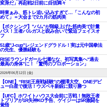
変身だ」再起戦2日前に自信満々
時東ぁみ、筋トレ追い込みすぎて…「こんなの初
めて」＝大会まで2カ月の筋肉美
【ボクシング】”バム”が階級上げた筋肉美で計量
パス！王者バルガスと睨み合いで緊迫フェイスオ
フ
51歳”J-cup”レジェンドグラドル！実は元中国拳法
の先生、優勝経験も
RISEラウンドガール七瀬なな、初写真集へ“過去
最高の身体”に！「驚愕のプロポーション」
2026年06月12日 (金)
【ONE】“RISE王座戦経験”の棚澤大空、ONEデビ
ュー白星で復活！ウズベキ新鋭に競り勝つ
【UFC】ホワイトハウス大会前に舌戦！無敗王者
トプリアが1R失神KO予告、ゲイジーは5R激闘を
覚悟