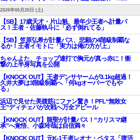
2026年06月20日 (土)
【SB】17歳天才・片山魁、最年少王者へ計量パ
ス！王者・佐藤執斗に「必ず倒れてる」
【SB】笠原弘希が計量パス、悲願の4階級制覇な
るか！王者イモトに「実力は俺の方が上」
ちゃんよた、チョップ連打で胸元が真っ赤に！衝
撃の上半身写真を公開
【KNOCK OUT】王者デンサヤームが3.1kg超過！
久井大夢は3階級制覇へ「何kgオーバーでもや
る」
浜辺で見せた美腹筋にファン驚き！PFL“無敗女
王”ディチェバが次戦へ万全アピール
【KNOCK OUT】龍聖が計量パス！“カリスマ継
承”へ覚悟、小森玲哉は自信満々
【KNOCK OUT】元K-1王者レオナ・ペタス「復活