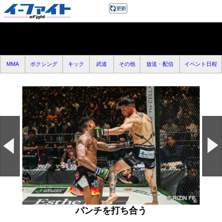
MMA
ボクシング
キック
武道
その他
放送・配信
イベント日程
パンチを打ち合う