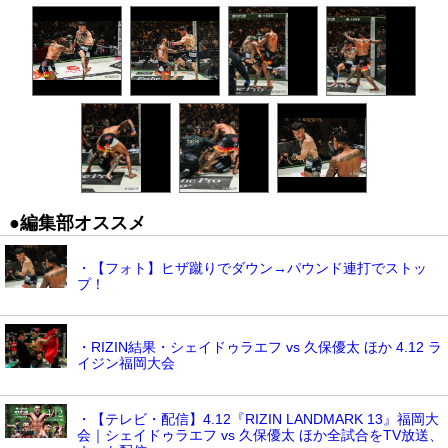
●編集部オススメ
・【フォト】ヒザ蹴りでダウン→パウンド連打でストッ
プ！
・RIZIN結果・シェイドゥラエフ vs 久保優太 ほか 4.12 ラ
イジン福岡大会
・【テレビ・配信】4.12『RIZIN LANDMARK 13』福岡大
会｜シェイドゥラエフ vs 久保優太 ほか全試合をTV放送、