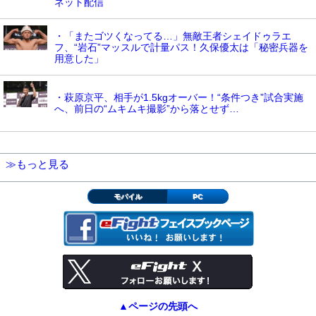
ネット配信
・「またゴツくなってる…」無敵王者シェイドゥラエ
フ、“岩石”マッスルで計量パス！久保優太は「秘密兵器を
用意した」
・萩原京平、相手が1.5kgオーバー！“条件つき”試合実施
へ、前日の“ムキムキ撮影”から落とせず…
≫もっと見る
モバイル
PC
▲ページの先頭へ