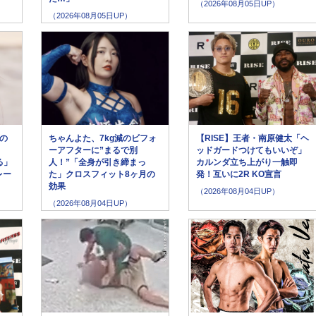
（2026年08月05日UP）
（2026年08月05日UP）
の
ちゃんよた、7kg減のビフォ
【RISE】王者・南原健太「ヘ
ーアフターに”まるで別
ッドガードつけてもいいぞ」
る」
人！”「全身が引き締まっ
カルンダ立ち上がり一触即
レー
た」クロスフィット8ヶ月の
発！互いに2R KO宣言
効果
（2026年08月04日UP）
（2026年08月04日UP）