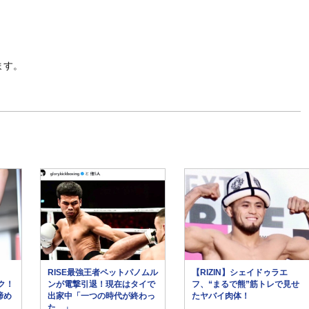
ます。
、
RISE最強王者ペットパノムル
【RIZIN】シェイドゥラエ
ク！
ンが電撃引退！現在はタイで
フ、“まるで熊”筋トレで見せ
締め
出家中「一つの時代が終わっ
たヤバイ肉体！
た…」