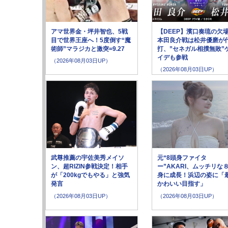
アマ世界金・坪井智也、5戦
【DEEP】濱口奏琉の欠
目で世界王座へ！5度倒す“魔
本田良介戦は松井優磨が
術師”マラジカと激突=9.27
打、”セネガル相撲無敗”
イデも参戦
（2026年08月03日UP）
（2026年08月03日UP）
武尊推薦の宇佐美秀メイソ
元“8頭身ファイタ
ン、超RIZIN参戦決定！相手
ー”AKARI、ムッチリな
が「200kgでもやる」と強気
身に成長！浜辺の姿に「
発言
かわいい目指す」
（2026年08月03日UP）
（2026年08月03日UP）