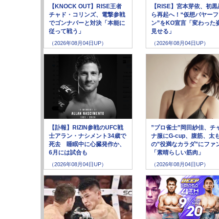
【KNOCK OUT】RISE王者
【RISE】宮本芽依、初黒
チャド・コリンズ、電撃参戦
ら再起へ！“仮想パヤーフ
でゴンナパーと対決「本能に
ン”をKO宣言「変わった
従って戦う」
見せる」
（2026年08月04日UP）
（2026年08月04日UP）
【訃報】RIZIN参戦のUFC戦
”プロ雀士”岡田紗佳、チ
士アラン・ナシメント34歳で
ナ服にG-cup、腹筋、太
死去 睡眠中に心臓発作か、
の”役満なカラダ”にファ
6月には試合も
「素晴らしい筋肉」
（2026年08月04日UP）
（2026年08月04日UP）