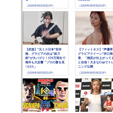
（2026年08月05日UP）
（2026年08月05日UP）
【武道】”元ミス日本”安井
【フィットネス】“声優界
南、グラビアの次は”抜刀
グラビアクイーン”井口裕
術”が大バズり！370万再生で
香、「桃尻が仕上がって
海外も大反響「ゾロの妻を見
と自信！大きなCupでト
つけた」
ニング公開
（2026年08月05日UP）
（2026年08月05日UP）