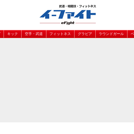
グ
キック
空手・武道
フィットネス
グラビア
ラウンドガール