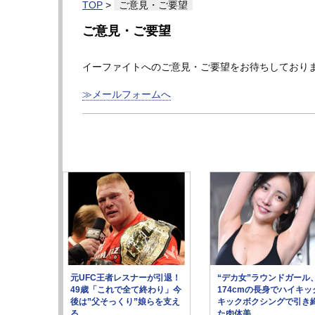
TOP
>
ご意見・ご要望
ご意見・ご要望
イーファイトへのご意見・ご要望をお待ちしており
≫メールフォームへ
元UFC王者レスナーが引退！
“デカ女”ラウンドガール
49歳「これで全て終わり」今
174cmの長身でハイキッ
後は”父そっくり”娘らを支え
キックボクシングで引き
る
た肉体美