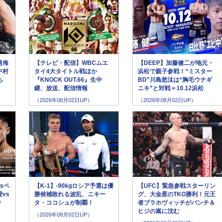
勇海
【テレビ・配信】WBCムエ
【DEEP】加藤健二が地元・
中村
タイ4大タイトル戦ほか
浜松で親子参戦！“ミスター
ち
『KNOCK OUT.66』生中
BD”川島悠汰は“胸毛ウナギ
継、放送、配信情報
ニキ”と対戦＝10.12浜松
（2026年08月02日UP）
（2026年08月02日UP）
sペ
【K-1】-90kgロシア予選は優
【UFC】緊急参戦スターリン
vs
勝候補敗れる波乱、ニキー
グ、大金星のTKO勝利！元王
中
タ・ココシュが制覇！
者ブラホヴィッチがパンチ＆
ヒジの嵐に沈む
（2026年08月02日UP）