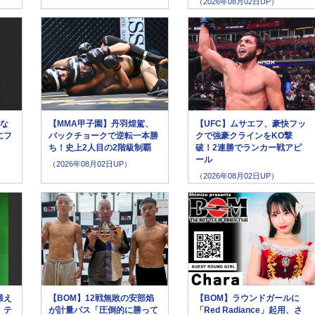
（2026年08月02日UP）
城な
【MMA甲子園】丹羽煌駕、
【UFC】ムサエフ、豪快フッ
にフ
バックチョークで逆転一本勝
クで強豪クラインをKO撃
ち！史上2人目の2階級制覇
破！2連勝でランカー戦アピ
ール
（2026年08月02日UP）
（2026年08月02日UP）
鍛え
【BOM】12戦無敗の安部焰
【BOM】ラウンドガールに
！テ
が計量パス「圧倒的に勝って
「Red Radiance」起用、さ