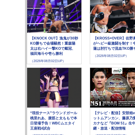
【KNOCK OUT】漁鬼が30秒
【KROSS×OVER】佐野
KO勝ちで会場騒然！重森陽
がヘビー級激闘を制す！
太は右ハイ一撃KOで戴冠、
蓮は肘打ちで流血TKO勝
福田海斗や壱ら勝利
（2026年08月02日UP）
（2026年08月02日UP）
“現役ナース”ラウンドガール
【テレビ・配信】安部焰v
桃里れあ、腹筋と太ももで本
ットムアンカン、藤原乃愛
日登場予告！WBCムエタイ
カナなど『BOM 51』生
王座戦4試合
継・放送・配信情報