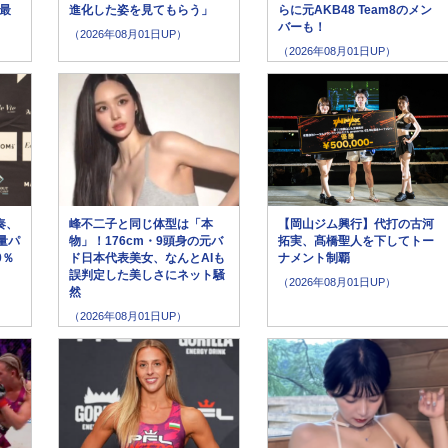
最
進化した姿を見てもらう」
らに元AKB48 Team8のメン
バーも！
（2026年08月01日UP）
（2026年08月01日UP）
奏、
峰不二子と同じ体型は「本
【岡山ジム興行】代打の古河
量パ
物」！176cm・9頭身の元バ
拓実、髙橋聖人を下してトー
0％
ド日本代表美女、なんとAIも
ナメント制覇
誤判定した美しさにネット騒
（2026年08月01日UP）
然
（2026年08月01日UP）