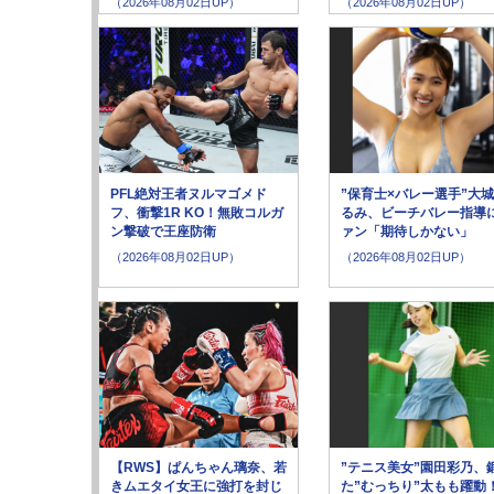
（2026年08月02日UP）
（2026年08月02日UP）
PFL絶対王者ヌルマゴメド
”保育士×バレー選手”大
フ、衝撃1R KO！無敗コルガ
るみ、ビーチバレー指導
ン撃破で王座防衛
ァン「期待しかない」
（2026年08月02日UP）
（2026年08月02日UP）
【RWS】ぱんちゃん璃奈、若
”テニス美女”園田彩乃、
きムエタイ女王に強打を封じ
た”むっちり”太もも躍動