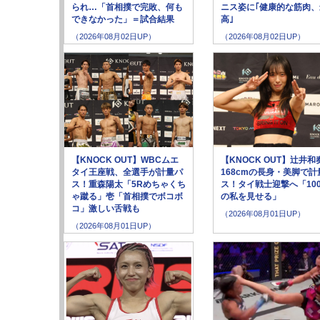
られ…「首相撲で完敗、何も
ニス姿に｢健康的な筋肉、
できなかった」＝試合結果
高｣
（2026年08月02日UP）
（2026年08月02日UP）
【KNOCK OUT】WBCムエ
【KNOCK OUT】辻井和
タイ王座戦、全選手が計量パ
168cmの長身・美脚で計
ス！重森陽太「5Rめちゃくち
ス！タイ戦士迎撃へ「10
ゃ蹴る」壱「首相撲でボコボ
の私を見せる」
コ」激しい舌戦も
（2026年08月01日UP）
（2026年08月01日UP）