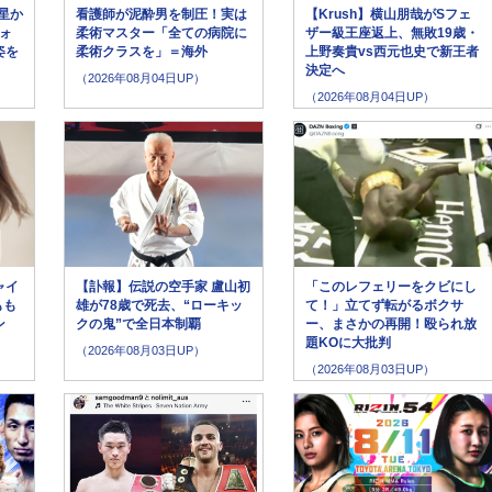
星か
看護師が泥酔男を制圧！実は
【Krush】横山朋哉がSフェ
ォ
柔術マスター「全ての病院に
ザー級王座返上、無敗19歳・
姿を
柔術クラスを」＝海外
上野奏貴vs西元也史で新王者
決定へ
（2026年08月04日UP）
（2026年08月04日UP）
ャイ
【訃報】伝説の空手家 盧山初
「このレフェリーをクビにし
もも
雄が78歳で死去、“ローキッ
て！」立てず転がるボクサ
ン
クの鬼”で全日本制覇
ー、まさかの再開！殴られ放
題KOに大批判
（2026年08月03日UP）
（2026年08月03日UP）