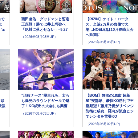
場で
西田凌佑、グッドマンと暫定
【RIZIN】ケイト・ロータ
代
王座戦！勝てば井上尚弥へ
ス、全治2カ月の負傷で欠
ゲェ
「絶対に落とせない」=9.27
場…NOEL戦は10月長崎大会
へ延期に
（2026年08月03日UP）
（2026年08月03日UP）
“現役ナース”桃里れあ、太も
【BOM】無敗の18歳“超新
８頭
も爆発のラウンドガールで魅
星”安部焰、豪快KO勝利で王
最強
了！KO続出の大会にも興奮
座戴冠！藤原乃愛がリベンジ
防衛に成功、羅向が流血ヒジ
（2026年08月03日UP）
でレンタを雪辱KO
（2026年08月02日UP）