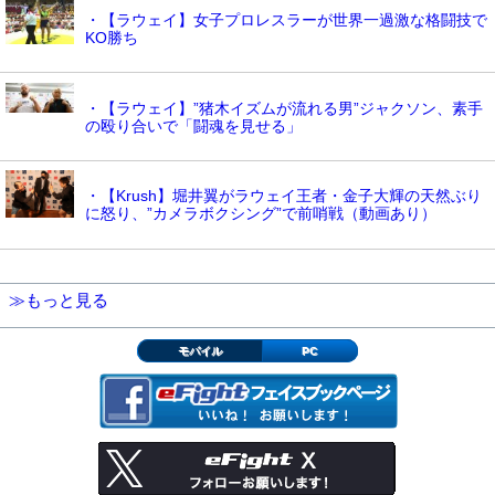
・【ラウェイ】女子プロレスラーが世界一過激な格闘技で
KO勝ち
・【ラウェイ】”猪木イズムが流れる男”ジャクソン、素手
の殴り合いで「闘魂を見せる」
・【Krush】堀井翼がラウェイ王者・金子大輝の天然ぶり
に怒り、”カメラボクシング”で前哨戦（動画あり）
≫もっと見る
モバイル
PC