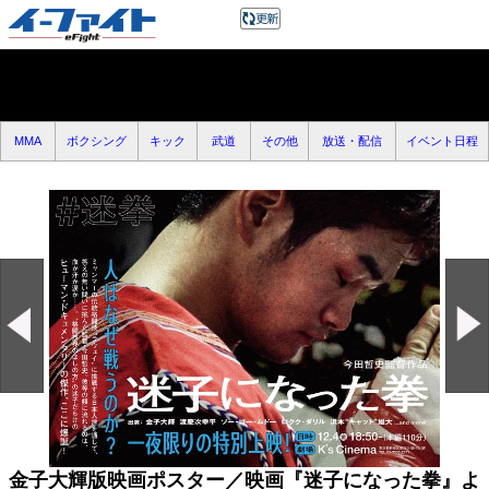
MMA
ボクシング
キック
武道
その他
放送・配信
イベント日程
金子大輝版映画ポスター／映画『迷子になった拳』よ