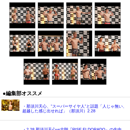
●編集部オススメ
・那須川天心、”スーパーサイヤ人”と話題「人じゃ無い、
超越した感じ出せれば」（那須川）2.28
・2.28 那須川天心vs志朗『RISE ELDORADO』の生中