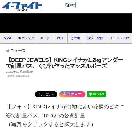
MMA
ボクシング
キック
武道
その他
放送・配信
イベント日程
ニュース
【DEEP JEWELS】KINGレイナが1.2kgアンダー
で計量パス、くびれ作ったマッスルポーズ
2021年12月10日UP
（最終更新：2021/12/11 18:30）
フォロー
【フォト】KINGレイナが白地に赤い花柄のビキニ
姿で計量パス、Te-aとの公開計量
（写真をクリックすると拡大します）