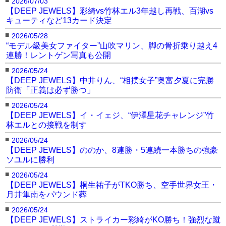
2026/07/03
【DEEP JEWELS】彩綺vs竹林エル3年越し再戦、百湖vs
キューティなど13カード決定
■
2026/05/28
“モデル級美女ファイター”山吹マリン、脚の骨折乗り越え4
連勝！レントゲン写真も公開
■
2026/05/24
【DEEP JEWELS】中井りん、“相撲女子”奥富夕夏に完勝
防衛「正義は必ず勝つ」
■
2026/05/24
【DEEP JEWELS】イ・イェジ、“伊澤星花チャレンジ”竹
林エルとの接戦を制す
■
2026/05/24
【DEEP JEWELS】ののか、8連勝・5連続一本勝ちの強豪
ソユルに勝利
■
2026/05/24
【DEEP JEWELS】桐生祐子がTKO勝ち、空手世界女王・
月井隼南をパウンド葬
■
2026/05/24
【DEEP JEWELS】ストライカー彩綺がKO勝ち！強烈な蹴