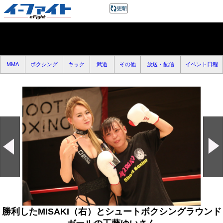
MMA
ボクシング
キック
武道
その他
放送・配信
イベント日程
勝利したMISAKI（右）とシュートボクシングラウンド