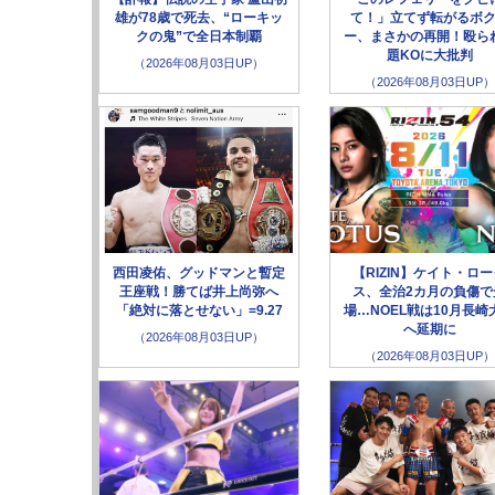
雄が78歳で死去、“ローキッ
て！」立てず転がるボ
クの鬼”で全日本制覇
ー、まさかの再開！殴ら
題KOに大批判
（2026年08月03日UP）
（2026年08月03日UP）
西田凌佑、グッドマンと暫定
【RIZIN】ケイト・ロ
王座戦！勝てば井上尚弥へ
ス、全治2カ月の負傷で
「絶対に落とせない」=9.27
場…NOEL戦は10月長崎
へ延期に
（2026年08月03日UP）
（2026年08月03日UP）