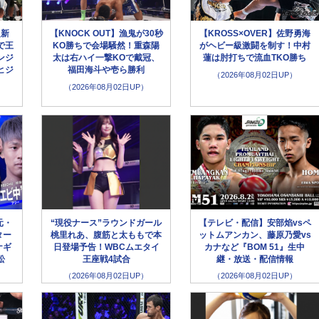
超新
【KNOCK OUT】漁鬼が30秒
【KROSS×OVER】佐野勇海
で王
KO勝ちで会場騒然！重森陽
がヘビー級激闘を制す！中村
ンジ
太は右ハイ一撃KOで戴冠、
蓮は肘打ちで流血TKO勝ち
ヒジ
福田海斗や壱ら勝利
（2026年08月02日UP）
（2026年08月02日UP）
元・
“現役ナース”ラウンドガール
【テレビ・配信】安部焰vsペ
ター
桃里れあ、腹筋と太ももで本
ットムアンカン、藤原乃愛vs
ナギ
日登場予告！WBCムエタイ
カナなど『BOM 51』生中
松
王座戦4試合
継・放送・配信情報
（2026年08月02日UP）
（2026年08月02日UP）