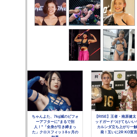
ちゃんよた、7kg減のビフォ
【RISE】王者・南原健太
ーアフターに”まるで別
ッドガードつけてもいい
人！”「全身が引き締まっ
カルンダ立ち上がり一
た」クロスフィット8ヶ月の
発！互いに2R KO宣