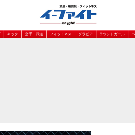
グ
キック
空手・武道
フィットネス
グラビア
ラウンドガール