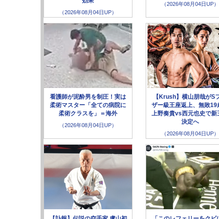
効果
（2026年08月04日UP）
（2026年08月04日UP）
看護師が泥酔男を制圧！実は
【Krush】横山朋哉がS
柔術マスター「全ての病院に
ザー級王座返上、無敗19
柔術クラスを」＝海外
上野奏貴vs西元也史で新
決定へ
（2026年08月04日UP）
（2026年08月04日UP）
【訃報】伝説の空手家 盧山初
「このレフェリーをクビ