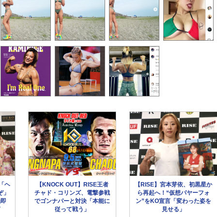
「ヘ
【KNOCK OUT】RISE王者
【RISE】宮本芽依、初黒星か
ぞ」
チャド・コリンズ、電撃参戦
ら再起へ！“仮想パヤーフォ
触即
でゴンナパーと対決「本能に
ン”をKO宣言「変わった姿を
言
従って戦う」
見せる」