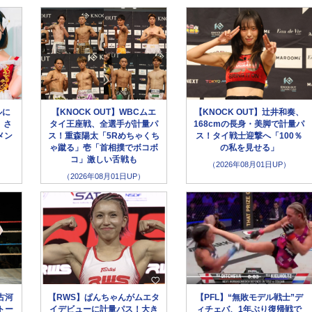
ルに
【KNOCK OUT】WBCムエ
【KNOCK OUT】辻井和奏、
、さ
タイ王座戦、全選手が計量パ
168cmの長身・美脚で計量パ
メン
ス！重森陽太「5Rめちゃくち
ス！タイ戦士迎撃へ「100％
ゃ蹴る」壱「首相撲でボコボ
の私を見せる」
コ」激しい舌戦も
（2026年08月01日UP）
（2026年08月01日UP）
古河
【RWS】ぱんちゃんがムエタ
【PFL】“無敗モデル戦士”デ
トー
イデビューに計量パス！大き
ィチェバ、1年ぶり復帰戦で