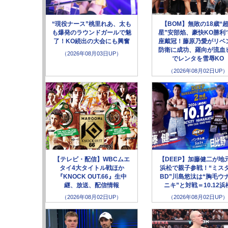
“現役ナース”桃里れあ、太も
【BOM】無敗の18歳“
も爆発のラウンドガールで魅
星”安部焰、豪快KO勝利
了！KO続出の大会にも興奮
座戴冠！藤原乃愛がリベ
防衛に成功、羅向が流血
（2026年08月03日UP）
でレンタを雪辱KO
（2026年08月02日UP）
【テレビ・配信】WBCムエ
【DEEP】加藤健二が地
タイ4大タイトル戦ほか
浜松で親子参戦！“ミス
『KNOCK OUT.66』生中
BD”川島悠汰は“胸毛ウ
継、放送、配信情報
ニキ”と対戦＝10.12浜
（2026年08月02日UP）
（2026年08月02日UP）