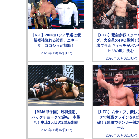
【K-1】-90kgロシア予選は優
【UFC】緊急参戦スター
勝候補敗れる波乱、ニキー
グ、大金星のTKO勝利！
タ・ココシュが制覇！
者ブラホヴィッチがパン
ヒジの嵐に沈む
（2026年08月02日UP）
（2026年08月02日UP）
【MMA甲子園】丹羽煌駕、
【UFC】ムサエフ、豪快
バックチョークで逆転一本勝
クで強豪クラインをKO
ち！史上2人目の2階級制覇
破！2連勝でランカー戦
ール
（2026年08月02日UP）
（2026年08月02日UP）