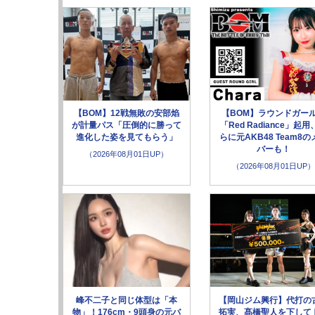
【BOM】12戦無敗の安部焰
【BOM】ラウンドガー
が計量パス「圧倒的に勝って
「Red Radiance」起用
進化した姿を見てもらう」
らに元AKB48 Team8の
バーも！
（2026年08月01日UP）
（2026年08月01日UP）
峰不二子と同じ体型は「本
【岡山ジム興行】代打の
物」！176cm・9頭身の元バ
拓実、髙橋聖人を下して