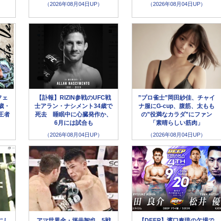
（2026年08月04日UP）
（2026年08月04日UP）
フェ
【訃報】RIZIN参戦のUFC戦
”プロ雀士”岡田紗佳、チャイ
歳・
士アラン・ナシメント34歳で
ナ服にG-cup、腹筋、太もも
王者
死去 睡眠中に心臓発作か、
の”役満なカラダ”にファン
6月には試合も
「素晴らしい筋肉」
（2026年08月04日UP）
（2026年08月04日UP）
にし
アマ世界金・坪井智也、5戦
【DEEP】濱口奏琉の欠場で