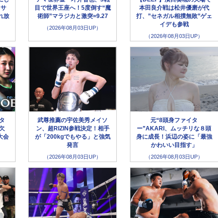
クサ
目で世界王座へ！5度倒す“魔
本田良介戦は松井優磨が代
れ放
術師”マラジカと激突=9.27
打、”セネガル相撲無敗”ゲェ
イデも参戦
（2026年08月03日UP）
（2026年08月03日UP）
ータ
武尊推薦の宇佐美秀メイソ
元“8頭身ファイタ
欠
ン、超RIZIN参戦決定！相手
ー”AKARI、ムッチリな８頭
大会
が「200kgでもやる」と強気
身に成長！浜辺の姿に「最強
発言
かわいい目指す」
（2026年08月03日UP）
（2026年08月03日UP）