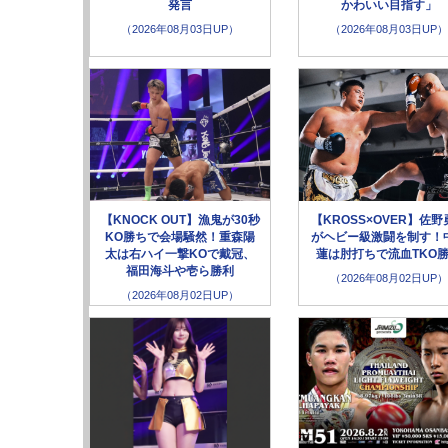
発言
かわいい目指す」
（2026年08月03日UP）
（2026年08月03日UP）
【KNOCK OUT】漁鬼が30秒
【KROSS×OVER】佐野
KO勝ちで会場騒然！重森陽
がヘビー級激闘を制す！
太は右ハイ一撃KOで戴冠、
蓮は肘打ちで流血TKO
福田海斗や壱ら勝利
（2026年08月02日UP）
（2026年08月02日UP）