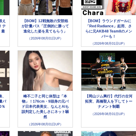
鍛え
【BOM】12戦無敗の安部焰
【BOM】ラウンドガールに
！テ
が計量パス「圧倒的に勝って
「Red Radiance」起用、さ
、最
進化した姿を見てもらう」
らに元AKB48 Team8のメン
バーも！
（2026年08月01日UP）
（2026年08月01日UP）
奏、
峰不二子と同じ体型は「本
【岡山ジム興行】代打の古河
量パ
物」！176cm・9頭身の元バ
拓実、髙橋聖人を下してトー
0％
ド日本代表美女、なんとAIも
ナメント制覇
誤判定した美しさにネット騒
（2026年08月01日UP）
然
（2026年08月01日UP）