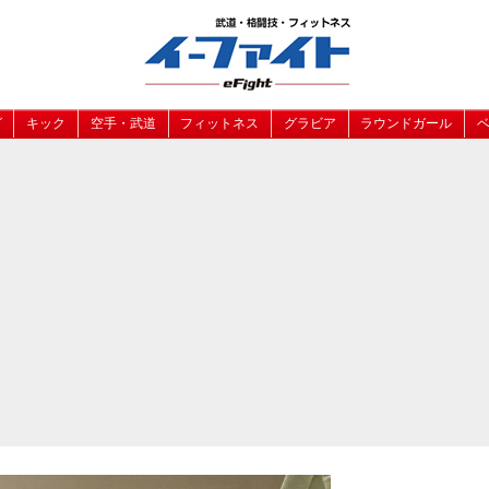
グ
キック
空手・武道
フィットネス
グラビア
ラウンドガール