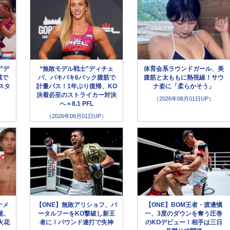
”デ
“無敗モデル戦士”ディチェ
体育会系ラウンドガール、美
戦で
バ、バキバキ6パック腹筋で
腹筋と太ももに熱視線！サウ
スタ
計量パス！1年ぶり復帰、KO
ナ姿に「柔らかそう」
決着必至のストライカー対決
（2026年08月01日UP）
へ＝8.1 PFL
（2026年08月01日UP）
ナメ
【ONE】無敗アリショフ、バ
【ONE】BOM王者・渡邊愼
竜、
ータルフーをKO撃破し新王
一、3度のダウンを奪う圧巻
火花
者に！パウンド連打で失神
のKOデビュー！相手は三日