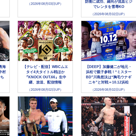
防衛に成功、羅向が流血ヒジ
（2026年08月03日UP）
でレンタを雪辱KO
（2026年08月02日UP）
勇海
【テレビ・配信】WBCムエ
【DEEP】加藤健二が地元・
中村
タイ4大タイトル戦ほか
浜松で親子参戦！“ミスター
勝ち
『KNOCK OUT.66』生中
BD”川島悠汰は“胸毛ウナギ
継、放送、配信情報
ニキ”と対戦＝10.12浜松
（2026年08月02日UP）
（2026年08月02日UP）