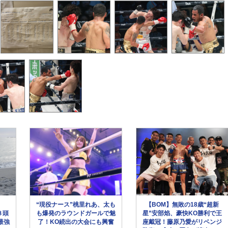
“現役ナース”桃里れあ、太も
【BOM】無敗の18歳“超新
８頭
も爆発のラウンドガールで魅
星”安部焰、豪快KO勝利で王
最強
了！KO続出の大会にも興奮
座戴冠！藤原乃愛がリベンジ