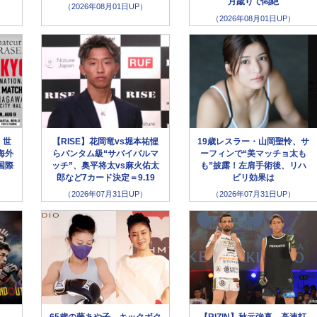
月蹴りで悶絶
（2026年08月01日UP）
（2026年08月01日UP）
】世
【RISE】花岡竜vs堀本祐惺
19歳レスラー・山岡聖怜、サ
海外
らバンタム級“サバイバルマ
ーフィンで“美マッチョ太も
国際
ッチ”、奥平将太vs麻火佑太
も”披露！左肩手術後、リハ
郎など7カード決定＝9.19
ビリ効果は
（2026年07月31日UP）
（2026年07月31日UP）
65歳の藤あや子、キックボク
【RIZIN】秋元強真、高速打