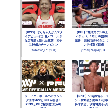
【RWS】ぱんちゃんがムエタ
【PFL】“無敗モデル戦士
イデビューに計量パス！大き
ィチェバ、1年ぶり復帰
な広背筋と割れた腹筋！相手
完勝！無敗記録を16に、
は16歳のチャンピオン
ンド打撃で圧倒
（2026年08月01日UP）
（2026年08月01日UP）
ジェイク・ポールのボクシン
【RISE】55kg世界トー
グ団体MVPと PFLが合併！
ント前哨戦が開戦！花岡
RIZINとPFL対抗戦に広がり
鈴木真彦、玖村将史らが