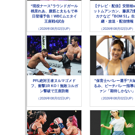
“現役ナース”ラウンドガール
【テレビ・配信】安部焰v
桃里れあ、腹筋と太ももで本
ットムアンカン、藤原乃愛
日登場予告！WBCムエタイ
カナなど『BOM 51』
王座戦4試合
継・放送・配信情報
（2026年08月02日UP）
（2026年08月02日UP）
PFL絶対王者ヌルマゴメド
”保育士×バレー選手”大
フ、衝撃1R KO！無敗コルガ
るみ、ビーチバレー指導
ン撃破で王座防衛
ァン「期待しかない
（2026年08月02日UP）
（2026年08月02日UP）