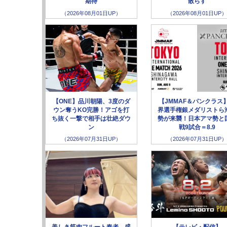
期待
散らす
（2026年08月01日UP）
（2026年08月01日UP）
【ONE】品川朝陽、3度のダ
【JMMAF＆パンクラス
ウン奪うKO完勝！アゴを打
界選手権銀メダリストら
ち抜く一撃で相手は壮絶ダウ
勢が来襲！日本アマ勢と
ン
戦9試合＝8.9
（2026年07月31日UP）
（2026年07月31日UP）
美しき筋肉フルート奏者、盛
【テレビ・配信】