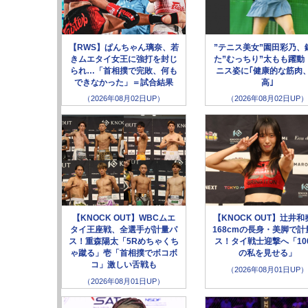
【RWS】ぱんちゃん璃奈、若
”テニス美女”園田彩乃、
きムエタイ女王に強打を封じ
た”むっちり”太もも躍動
られ…「首相撲で完敗、何も
ニス姿に｢健康的な筋肉
できなかった」＝試合結果
高｣
（2026年08月02日UP）
（2026年08月02日UP）
【KNOCK OUT】WBCムエ
【KNOCK OUT】辻井和
タイ王座戦、全選手が計量パ
168cmの長身・美脚で計
ス！重森陽太「5Rめちゃくち
ス！タイ戦士迎撃へ「10
ゃ蹴る」壱「首相撲でボコボ
の私を見せる」
コ」激しい舌戦も
（2026年08月01日UP）
（2026年08月01日UP）