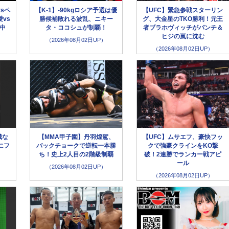
sペ
【K-1】-90kgロシア予選は優
【UFC】緊急参戦スターリン
vs
勝候補敗れる波乱、ニキー
グ、大金星のTKO勝利！元王
生中
タ・ココシュが制覇！
者ブラホヴィッチがパンチ＆
ヒジの嵐に沈む
（2026年08月02日UP）
（2026年08月02日UP）
城な
【MMA甲子園】丹羽煌駕、
【UFC】ムサエフ、豪快フッ
にフ
バックチョークで逆転一本勝
クで強豪クラインをKO撃
」
ち！史上2人目の2階級制覇
破！2連勝でランカー戦アピ
ール
（2026年08月02日UP）
（2026年08月02日UP）