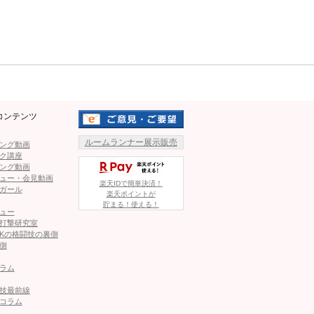
._.3621より
珍しい貴重な水着ショット＠
Mute
lily._.3621より
コンテンツ
ルームランナー展示販売
ング動画
ク講座
ング動画
ュー・会見動画
楽天IDで簡単決済！
ガール
楽天ポイントが
貯まる！使える！
ュー
打撃研究室
Kの格闘技の裏側
側
団とダッシュ＆シャドー！
ラム
技最前線
コラム