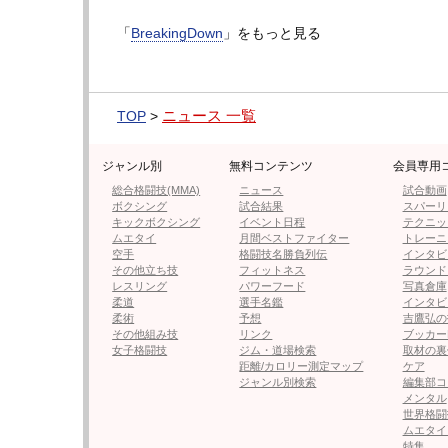
「
BreakingDown
」をもっと見る
＠lily._.3621より
花魁の格好も＠lily
ニュース 一覧
TOP
>
ジャンル別
無料コンテンツ
会員専用
総合格闘技(MMA)
ニュース
試合動画
ボクシング
試合結果
スパーリ
キックボクシング
イベント日程
テクニッ
ムエタイ
月間ベストファイター
トレーニ
空手
格闘技名勝負列伝
インタビ
その他立ち技
フィットネス
ラウンド
動画はページ下部
表示されない
レスリング
パワーフード
写真倉庫
場合はこちら
柔道
選手名鑑
インタビ
柔術
予想
吉鷹弘の
その他組み技
リンク
ブッカー
女子格闘技
ジム・道場検索
取材の裏
【動画】“美人すぎる”マネージャー、安保軍
距離/カロリー測定マップ
ケア
ジャンル別検索
編集部コ
メンタル
世界格闘
ムエタイ
特集