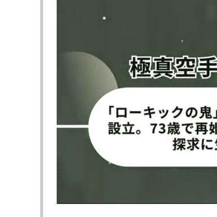
@anporukiyaより
@anporukiyaよ
自ら参加を志願した清水
まるでモデル！＠lil
@anporukiyaより