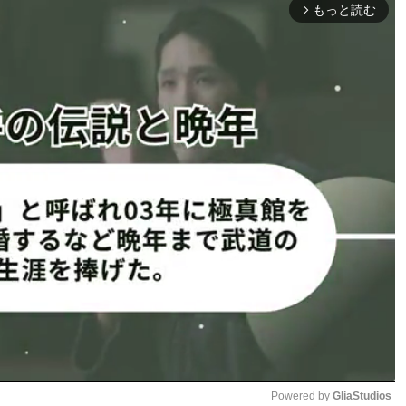
もっと読む
り
ー＠lily._.3621より
arrow_forward_ios
y._.3621より
コスプレ姿もSNSに掲載＠
lily._.3621より
Powered by 
GliaStudios