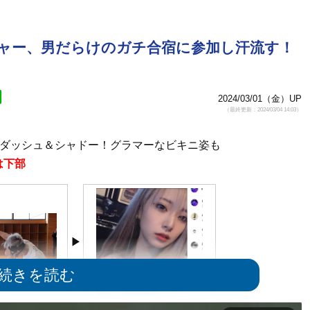
ジャー、男だらけのガチ合宿に参加し汗流す！
2024/03/01（金）UP
（最終更新：2024/03/04 14:03）
剣ダッシュ＆シャドー！グラマーなビキニ姿も
は下部
シャドー
ジョリーの“美人すぎる”マネージャ