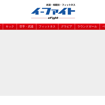
グ
キック
空手・武道
フィットネス
グラビア
ラウンドガール