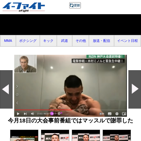
MMA
ボクシング
キック
武道
その他
放送・配信
イベント日程
今月18日の大会事前番組ではマッスルで謝罪した