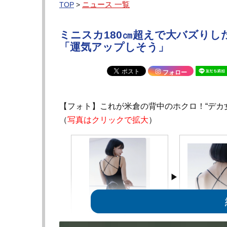
ニュース 一覧
TOP
>
ミニスカ180㎝超えで大バズりし
「運気アップしそう」
フォロー
【フォト】これが米倉の背中のホクロ！“デカ
（
写真はクリックで拡大
）
米倉の背中。中央にホクロが
米倉の背中。中