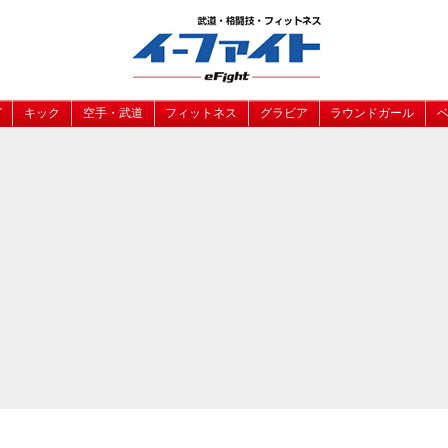
グ
キック
空手・武道
フィットネス
グラビア
ラウンドガール