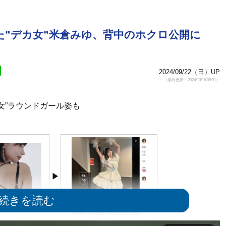
た”デカ女”米倉みゆ、背中のホクロ公開に
2024/09/22（日）UP
（最終更新：2024/10/16 08:31）
女”ラウンドガール姿も
央にホクロが
10万いいねがついた「身長