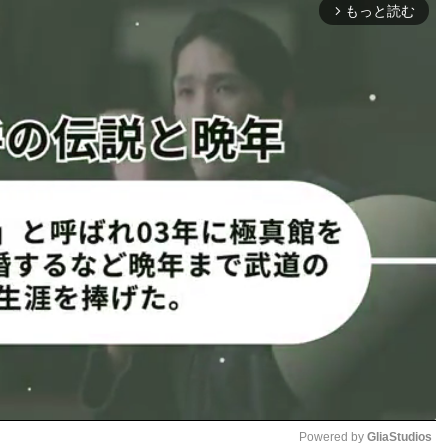
もっと読む
u_より）
184.3cm」写真@0630_miyu_
arrow_forward_ios
を伸ばす米倉
撮影会で際どいビキニ姿の米倉み
u_より）
ゆ（@yone__miyu630より）
Powered by 
GliaStudios