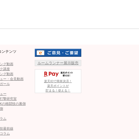
としても人気
AI美女としてバズったことも
Mute
30
@yone__miyu630
コンテンツ
ルームランナー展示販売
ング動画
ク講座
ング動画
ュー・会見動画
楽天IDで簡単決済！
ガール
KOUT ラウンドガ
今年8月、KNOCKOUT ラウンドガ
楽天ポイントが
倉みゆ
ールに立った米倉みゆ
貯まる！使える！
ュー
打撃研究室
Kの格闘技の裏側
側
ラム
技最前線
コラム