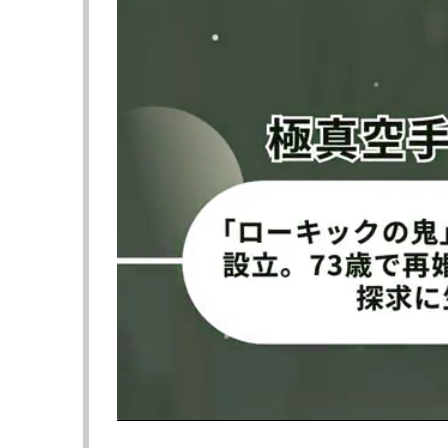
（@0630_miyu_より）
（@0630_miy
米倉みゆ、シュートボクシングで
目一杯天井に手
のラウンドガール姿
（@0630_miy