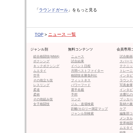
「
ラウンドガール
」をもっと見る
今年8月、KNOCKOUT ラウンドガ
高身長アイドル
ールに立った米倉みゆ（中央）、
@yone__miyu6
要あい（左）、チュアン梨砂子
（右）
ニュース 一覧
TOP
>
ジャンル別
無料コンテンツ
会員専用
総合格闘技(MMA)
ニュース
試合動画
ボクシング
試合結果
スパーリ
キックボクシング
イベント日程
テクニッ
ムエタイ
月間ベストファイター
トレーニ
空手
格闘技名勝負列伝
インタビ
その他立ち技
フィットネス
ラウンド
AI美女としてバズったことも
今年8月、KNOC
レスリング
パワーフード
写真倉庫
@yone__miyu630
ールに立った米
柔道
選手名鑑
インタビ
柔術
予想
吉鷹弘の
その他組み技
リンク
ブッカー
女子格闘技
ジム・道場検索
取材の裏
◀︎デカ女米倉みゆの記事に戻る
距離/カロリー測定マップ
ケア
ジャンル別検索
編集部コ
メンタル
世界格闘
ムエタイ
特集