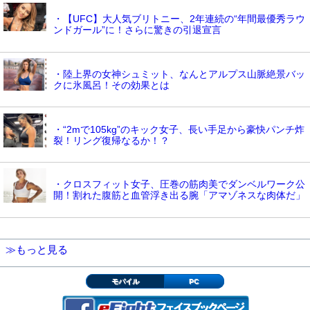
・【UFC】大人気ブリトニー、2年連続の“年間最優秀ラウ
ンドガール”に！さらに驚きの引退宣言
・陸上界の女神シュミット、なんとアルプス山脈絶景バッ
クに氷風呂！その効果とは
・“2mで105kg”のキック女子、長い手足から豪快パンチ炸
裂！リング復帰なるか！？
・クロスフィット女子、圧巻の筋肉美でダンベルワーク公
開！割れた腹筋と血管浮き出る腕「アマゾネスな肉体だ」
≫もっと見る
モバイル
PC