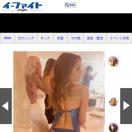
MMA
ボクシング
キック
武道
その他
放送・配信
イベント日程