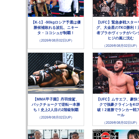
【K-1】-90kgロシア予選は優
【UFC】緊急参戦スター
勝候補敗れる波乱、ニキー
グ、大金星のTKO勝利！
タ・ココシュが制覇！
者ブラホヴィッチがパン
ヒジの嵐に沈む
（2026年08月02日UP）
（2026年08月02日UP）
【MMA甲子園】丹羽煌駕、
【UFC】ムサエフ、豪快
バックチョークで逆転一本勝
クで強豪クラインをKO
ち！史上2人目の2階級制覇
破！2連勝でランカー戦
ール
（2026年08月02日UP）
（2026年08月02日UP）