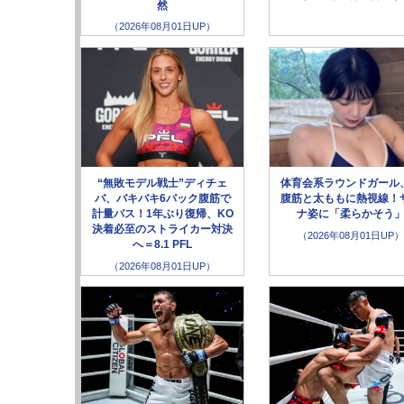
然
（2026年08月01日UP）
“無敗モデル戦士”ディチェ
体育会系ラウンドガール
バ、バキバキ6パック腹筋で
腹筋と太ももに熱視線！
計量パス！1年ぶり復帰、KO
ナ姿に「柔らかそう
決着必至のストライカー対決
（2026年08月01日UP）
へ＝8.1 PFL
（2026年08月01日UP）