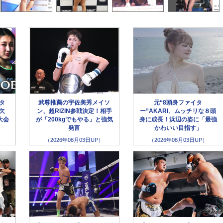
ータ
武尊推薦の宇佐美秀メイソ
元“8頭身ファイタ
欠
ン、超RIZIN参戦決定！相手
ー”AKARI、ムッチリな８頭
大会
が「200kgでもやる」と強気
身に成長！浜辺の姿に「最強
発言
かわいい目指す」
（2026年08月03日UP）
（2026年08月03日UP）