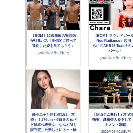
【BOM】12戦無敗の安部焰
【BOM】ラウンドガー
が計量パス「圧倒的に勝って
「Red Radiance」起用
進化した姿を見てもらう」
らに元AKB48 Team8の
バーも！
（2026年08月01日UP）
（2026年08月01日UP）
峰不二子と同じ体型は「本
【岡山ジム興行】代打の
物」！176cm・9頭身の元バ
拓実、髙橋聖人を下して
ド日本代表美女、なんとAIも
ナメント制覇
誤判定した美しさにネット騒
（2026年08月01日UP）