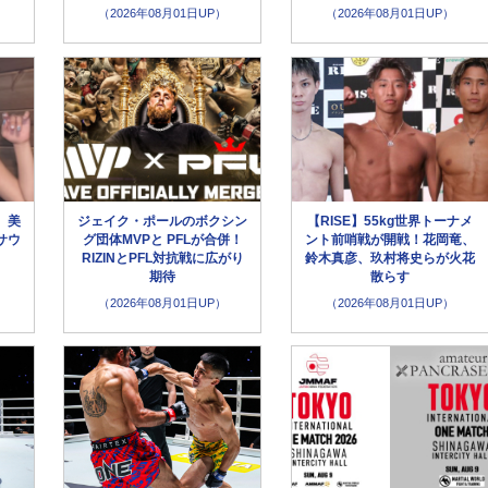
（2026年08月01日UP）
（2026年08月01日UP）
、美
ジェイク・ポールのボクシン
【RISE】55kg世界トーナメ
サウ
グ団体MVPと PFLが合併！
ント前哨戦が開戦！花岡竜、
」
RIZINとPFL対抗戦に広がり
鈴木真彦、玖村将史らが火花
期待
散らす
（2026年08月01日UP）
（2026年08月01日UP）