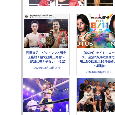
西田凌佑、グッドマンと暫定
【RIZIN】ケイト・ロ
王座戦！勝てば井上尚弥へ
ス、全治2カ月の負傷で
「絶対に落とせない」=9.27
場…NOEL戦は10月長崎
へ延期に
（2026年08月03日UP）
（2026年08月03日UP）