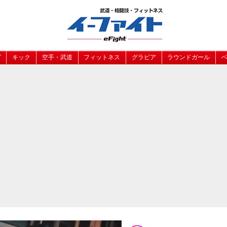
グ
キック
空手・武道
フィットネス
グラビア
ラウンドガール