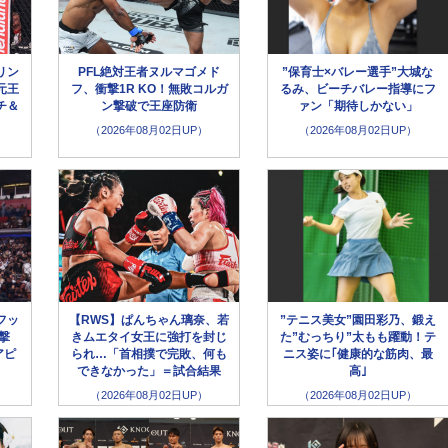
リン
PFL絶対王者ヌルマゴメド
”保育士×バレー選手”大城な
元王
フ、衝撃1R KO！無敗コルガ
るみ、ビーチバレー指導にフ
チ＆
ン撃破で王座防衛
ァン「期待しかない」
（2026年08月02日UP）
（2026年08月02日UP）
フッ
【RWS】ぱんちゃん璃奈、若
”テニス美女”園田彩乃、鍛え
撃
きムエタイ女王に強打を封じ
た”むっちり”太もも躍動！テ
アピ
られ…「首相撲で完敗、何も
ニス姿に｢健康的な筋肉、最
できなかった」＝試合結果
高｣
（2026年08月02日UP）
（2026年08月02日UP）