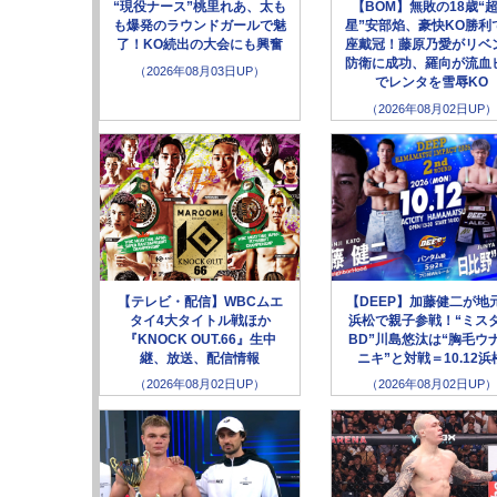
“現役ナース”桃里れあ、太も
【BOM】無敗の18歳“
も爆発のラウンドガールで魅
星”安部焰、豪快KO勝利
了！KO続出の大会にも興奮
座戴冠！藤原乃愛がリベ
防衛に成功、羅向が流血
（2026年08月03日UP）
でレンタを雪辱KO
（2026年08月02日UP）
【テレビ・配信】WBCムエ
【DEEP】加藤健二が地
タイ4大タイトル戦ほか
浜松で親子参戦！“ミス
『KNOCK OUT.66』生中
BD”川島悠汰は“胸毛ウ
継、放送、配信情報
ニキ”と対戦＝10.12浜
（2026年08月02日UP）
（2026年08月02日UP）