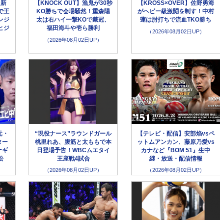
超新
【KNOCK OUT】漁鬼が30秒
【KROSS×OVER】佐野勇海
で王
KO勝ちで会場騒然！重森陽
がヘビー級激闘を制す！中村
ンジ
太は右ハイ一撃KOで戴冠、
蓮は肘打ちで流血TKO勝ち
ヒジ
福田海斗や壱ら勝利
（2026年08月02日UP）
（2026年08月02日UP）
元・
“現役ナース”ラウンドガール
【テレビ・配信】安部焰vsペ
ター
桃里れあ、腹筋と太ももで本
ットムアンカン、藤原乃愛vs
ナギ
日登場予告！WBCムエタイ
カナなど『BOM 51』生中
松
王座戦4試合
継・放送・配信情報
（2026年08月02日UP）
（2026年08月02日UP）