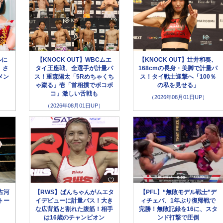
ルに
【KNOCK OUT】WBCムエ
【KNOCK OUT】辻井和奏、
、さ
タイ王座戦、全選手が計量パ
168cmの長身・美脚で計量パ
メン
ス！重森陽太「5Rめちゃくち
ス！タイ戦士迎撃へ「100％
ゃ蹴る」壱「首相撲でボコボ
の私を見せる」
コ」激しい舌戦も
（2026年08月01日UP）
（2026年08月01日UP）
古河
【RWS】ぱんちゃんがムエタ
【PFL】“無敗モデル戦士”デ
トー
イデビューに計量パス！大き
ィチェバ、1年ぶり復帰戦で
な広背筋と割れた腹筋！相手
完勝！無敗記録を16に、スタ
は16歳のチャンピオン
ンド打撃で圧倒