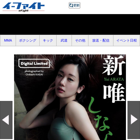
MMA
ボクシング
キック
武道
その他
放送・配信
イベント日程