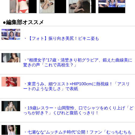
●編集部オススメ
・【フォト】振り向き美尻！ビキニ姿も
・“相撲女子”17歳・清埜きり初グラビア、鍛えた曲線美に
驚きの声「これで高校生？」
・東雲うみ、細ウエスト×HIP100cmに熱視線！「アスリ
ートのような美しさ」で表紙
・19歳レスラー・山岡聖怜、口でシャツをめくり上げ「ど
っちが好き？」くびれと腹筋くっきり！
・七瀬なな“ムッチムチ時代”公開！ファン「むっちむちも