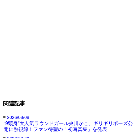
デジタル写真集『やわ
週刊プレイボーイデジタ
佐野なぎさ1st写真集
い』＠sanonagisa_67
ル写真集「ホロ酔いナイ
『なぎさの初めて』
より
Amazonページへ
ト」＠sanonagisa_67
（C）KADOKAWA
より
Amazonページへ
（C）GDL
Entertainment
PHOTO/田川雄一
Amazonページへ
佐野なぎさ1st写真集
佐野なぎさ1st写真集
佐野なぎさ1st写真集
『なぎさの初めて』
『なぎさの初めて』
『なぎさの初めて』
（C）KADOKAWA
（C）KADOKAWA
（C）KADOKAWA
関連記事
（C）GDL
（C）GDL
（C）GDL
Entertainment
Entertainment
Entertainment
PHOTO/田川雄一
PHOTO/田川雄一
PHOTO/田川雄一
■
2026/08/08
Amazonページへ
Amazonページへ
Amazonページへ
“9頭身”大人気ラウンドガール央川かこ、ギリギリポーズ公
開に熱視線！ファン待望の「初写真集」を発表
■