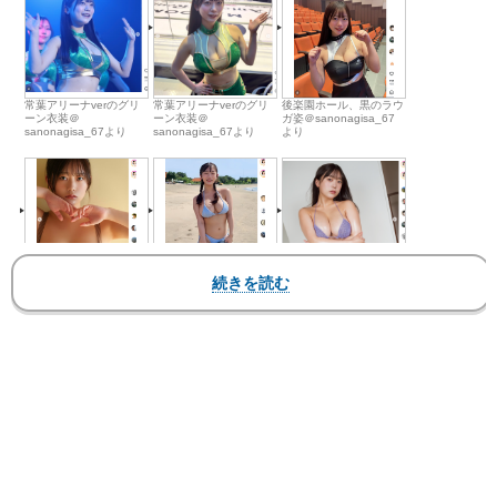
常葉アリーナverのグリ
常葉アリーナverのグリ
後楽園ホール、黒のラウ
ーン衣装＠
ーン衣装＠
ガ姿＠sanonagisa_67
sanonagisa_67より
sanonagisa_67より
より
佐野の抜群ボディ＠
ビキニ姿＠
ビキニ姿＠
sanonagisa_67より
sanonagisa_67より
sanonagisa_67より
ビキニ姿＠
うさ耳コスプレ＠
セーラーコスプレ＠
sanonagisa_67より
sanonagisa_67より
sanonagisa_67より