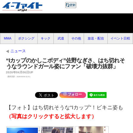
MMA
ボクシング
キック
武道
その他
放送・配信
イベント日程
ニュース
“Iカップのかしこボディ”佐野なぎさ、はち切れそ
うなラウンドガール姿にファン「破壊力抜群」
2026年04月06日UP
（最終更新：2026/04/06 02:01）
フォロー
【フォト】はち切れそうな“Iカップ”！ビキニ姿も
（写真はクリックすると拡大します）