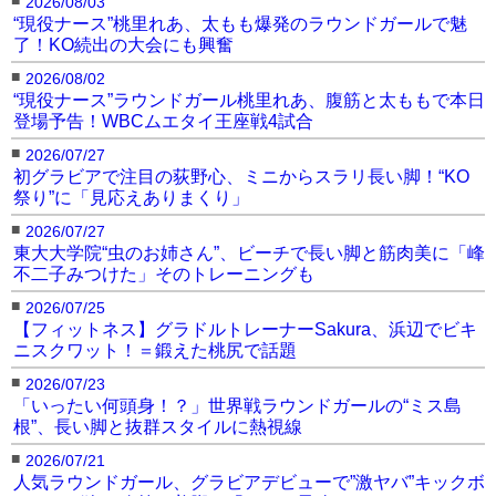
2026/08/03
“現役ナース”桃里れあ、太もも爆発のラウンドガールで魅
佐野なぎさ1st写真集
佐野なぎさ1st写真集
佐野なぎさ1st写真集
『なぎさの初めて』
『なぎさの初めて』
『なぎさの初めて』
了！KO続出の大会にも興奮
（C）KADOKAWA
（C）KADOKAWA
（C）KADOKAWA
（C）GDL
（C）GDL
（C）GDL
■
2026/08/02
Entertainment
Entertainment
Entertainment
◀︎
“Iカップのかしこボディ”佐野なぎさの記事にも
PHOTO/田川雄一
PHOTO/田川雄一
PHOTO/田川雄一
“現役ナース”ラウンドガール桃里れあ、腹筋と太ももで本日
Amazonページへ
Amazonページへ
Amazonページへ
登場予告！WBCムエタイ王座戦4試合
どる
■
2026/07/27
初グラビアで注目の荻野心、ミニからスラリ長い脚！“KO
祭り”に「見応えありまくり」
■
2026/07/27
東大大学院“虫のお姉さん”、ビーチで長い脚と筋肉美に「峰
不二子みつけた」そのトレーニングも
■
2026/07/25
【フィットネス】グラドルトレーナーSakura、浜辺でビキ
ニスクワット！＝鍛えた桃尻で話題
■
2026/07/23
「いったい何頭身！？」世界戦ラウンドガールの“ミス島
根”、長い脚と抜群スタイルに熱視線
■
2026/07/21
人気ラウンドガール、グラビアデビューで”激ヤバ”キックボ