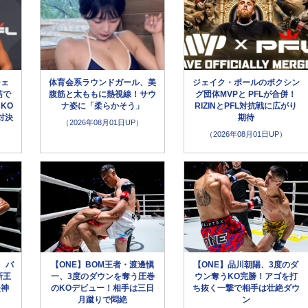
チェ
体育会系ラウンドガール、美
ジェイク・ポールのボクシン
筋で
腹筋と太ももに熱視線！サウ
グ団体MVPと PFLが合併！
KO
ナ姿に「柔らかそう」
RIZINとPFL対抗戦に広がり
対決
期待
（2026年08月01日UP）
（2026年08月01日UP）
、バ
【ONE】BOM王者・渡邊愼
【ONE】品川朝陽、3度のダ
新王
一、3度のダウンを奪う圧巻
ウン奪うKO完勝！アゴを打
失神
のKOデビュー！相手は三日
ち抜く一撃で相手は壮絶ダウ
月蹴りで悶絶
ン