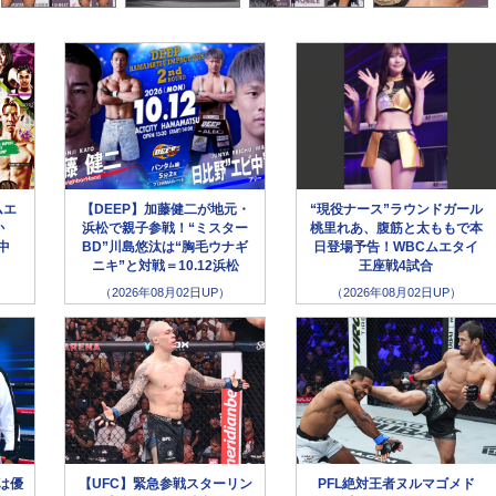
ムエ
【DEEP】加藤健二が地元・
“現役ナース”ラウンドガール
か
浜松で親子参戦！“ミスター
桃里れあ、腹筋と太ももで本
生中
BD”川島悠汰は“胸毛ウナギ
日登場予告！WBCムエタイ
ニキ”と対戦＝10.12浜松
王座戦4試合
（2026年08月02日UP）
（2026年08月02日UP）
選は優
【UFC】緊急参戦スターリン
PFL絶対王者ヌルマゴメド