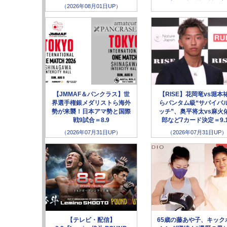
（2026年08月01日UP）
【JMMAF＆パンクラス】世
【RISE】花岡竜vs堀本
界選手権銀メダリストら海外
らバンタム級“サバイバ
勢が来襲！日本アマ勢と国際
ッチ”、奥平将太vs麻火
戦9試合＝8.9
郎など7カード決定＝9.
（2026年07月31日UP）
（2026年07月31日UP）
【テレビ・配信】
65歳の藤あや子、キック