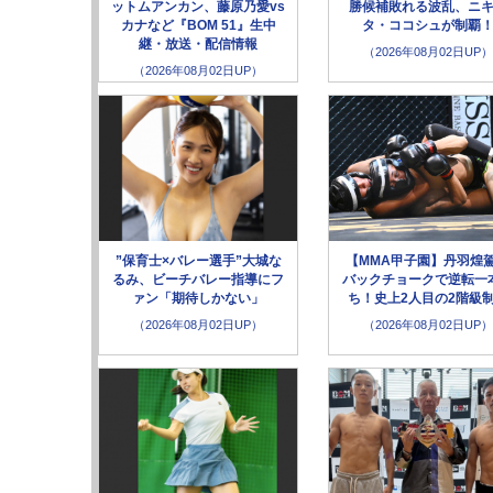
ットムアンカン、藤原乃愛vs
勝候補敗れる波乱、ニ
カナなど『BOM 51』生中
タ・ココシュが制覇
継・放送・配信情報
（2026年08月02日UP）
（2026年08月02日UP）
”保育士×バレー選手”大城な
【MMA甲子園】丹羽煌
るみ、ビーチバレー指導にフ
バックチョークで逆転一
ァン「期待しかない」
ち！史上2人目の2階級
（2026年08月02日UP）
（2026年08月02日UP）