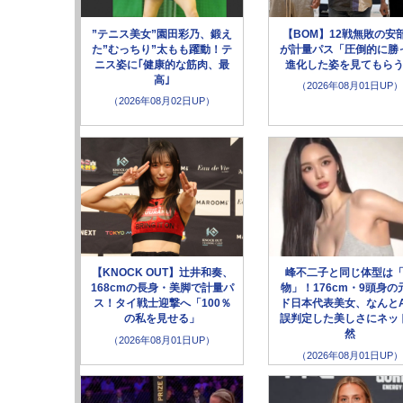
”テニス美女”園田彩乃、鍛え
【BOM】12戦無敗の安
た”むっちり”太もも躍動！テ
が計量パス「圧倒的に勝
ニス姿に｢健康的な筋肉、最
進化した姿を見てもら
高｣
（2026年08月01日UP）
（2026年08月02日UP）
【KNOCK OUT】辻井和奏、
峰不二子と同じ体型は
168cmの長身・美脚で計量パ
物」！176cm・9頭身の
ス！タイ戦士迎撃へ「100％
ド日本代表美女、なんとA
の私を見せる」
誤判定した美しさにネッ
然
（2026年08月01日UP）
（2026年08月01日UP）