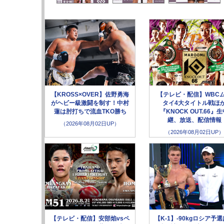
【KROSS×OVER】佐野勇海
【テレビ・配信】WBC
がヘビー級激闘を制す！中村
タイ4大タイトル戦ほ
蓮は肘打ちで流血TKO勝ち
『KNOCK OUT.66』
継、放送、配信情報
（2026年08月02日UP）
（2026年08月02日UP）
【テレビ・配信】安部焰vsペ
【K-1】-90kgロシア予