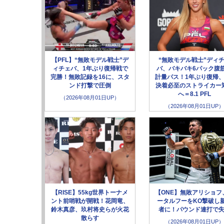
【PFL】“無敗モデル戦士”デ
“無敗モデル戦士”ディ
ィチェバ、1年ぶり復帰戦で
バ、バキバキ6パック腹
完勝！無敗記録を16に、スタ
計量パス！1年ぶり復帰、
ンド打撃で圧倒
決着必至のストライカー
へ＝8.1 PFL
（2026年08月01日UP）
（2026年08月01日UP）
【RISE】55kg世界トーナメ
【ONE】無敗アリショフ
ント前哨戦が開戦！花岡竜、
ータルフーをKO撃破し
鈴木真彦、玖村将史らが火花
者に！パウンド連打で
散らす
（2026年08月01日UP）