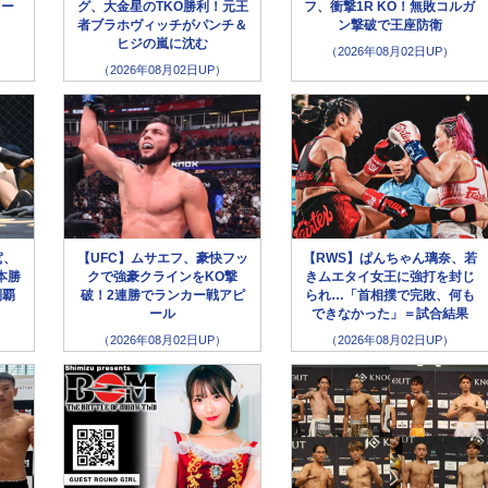
キー
グ、大金星のTKO勝利！元王
フ、衝撃1R KO！無敗コルガ
！
者ブラホヴィッチがパンチ＆
ン撃破で王座防衛
ヒジの嵐に沈む
（2026年08月02日UP）
（2026年08月02日UP）
駕、
【UFC】ムサエフ、豪快フッ
【RWS】ぱんちゃん璃奈、若
本勝
クで強豪クラインをKO撃
きムエタイ女王に強打を封じ
制覇
破！2連勝でランカー戦アピ
られ…「首相撲で完敗、何も
ール
できなかった」＝試合結果
（2026年08月02日UP）
（2026年08月02日UP）