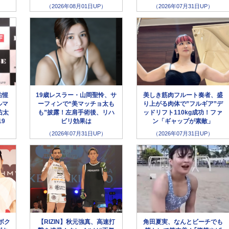
（2026年08月01日UP）
（2026年07月31日UP）
祐惺
19歳レスラー・山岡聖怜、サ
美しき筋肉フルート奏者、盛
ルマ
ーフィンで“美マッチョ太も
り上がる肉体で”フルギア”デ
佑太
も”披露！左肩手術後、リハ
ッドリフト110kg成功！ファ
19
ビリ効果は
ン「ギャップが素敵」
（2026年07月31日UP）
（2026年07月31日UP）
ボク
【RIZIN】秋元強真、高速打
角田夏実、なんとビーチでも