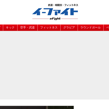
グ
キック
空手・武道
フィットネス
グラビア
ラウンドガール