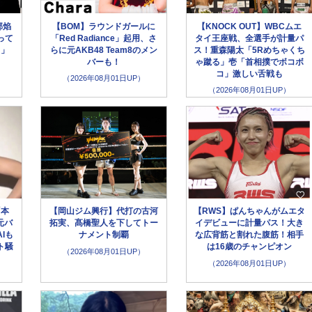
部焰
【BOM】ラウンドガールに
【KNOCK OUT】WBCムエ
って
「Red Radiance」起用、さ
タイ王座戦、全選手が計量パ
う」
らに元AKB48 Team8のメン
ス！重森陽太「5Rめちゃくち
バーも！
ゃ蹴る」壱「首相撲でボコボ
コ」激しい舌戦も
（2026年08月01日UP）
（2026年08月01日UP）
「本
【岡山ジム興行】代打の古河
【RWS】ぱんちゃんがムエタ
元バ
拓実、髙橋聖人を下してトー
イデビューに計量パス！大き
Iも
ナメント制覇
な広背筋と割れた腹筋！相手
ト騒
は16歳のチャンピオン
（2026年08月01日UP）
（2026年08月01日UP）