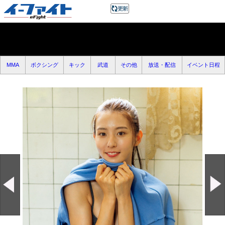
MMA
ボクシング
キック
武道
その他
放送・配信
イベント日程