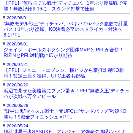
【PFL】“無敗モデル戦士”ディチェバ、1年ぶり復帰戦で完
the ESPN App:
https://t.co/dT2Kk7I7VV
勝！無敗記録を16に、スタンド打撃で圧倒
pic.twitter.com/4GEayeEcXN
■
2026/08/01
“無敗モデル戦士”ディチェバ、バキバキ6パック腹筋で計量
パス！1年ぶり復帰、KO決着必至のストライカー対決へ＝
— PFL (@PFLMMA)
February 7, 2026
8.1 PFL
■
2026/08/01
ジェイク・ポールのボクシング団体MVPと PFLが合併！
このマッキーとイスブラエフの記事に戻る
RIZINとPFL対抗戦に広がり期待
■
2026/07/21
【PFL】ジョニー・エブレン、横ヒジから豪打炸裂KO勝
利！暫定王座を獲得、UFC王者も祝福
■
2026/06/20
浜辺で見せた美腹筋にファン驚き！PFL“無敗女王”ディチェ
バが次戦へ万全アピール
■
2026/05/26
“背中に鬼”マッスル戦士、元UFCに“サンドバッグ”秒殺KO
勝ち！9戦全フィニッシュ＝PFL
■
2026/05/24
修斗世界王者SASUKE、アルジェリア強豪の”鮮烈”ハイキ