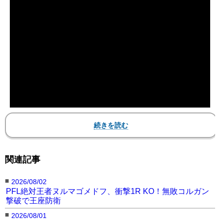
【動画2】イスブラエフが怒涛のヒジ連打でピネド
関連記事
をKO！
■
2026/08/02
SALAMAT ISBULAEV GETS THE BIGGEST
PFL絶対王者ヌルマゴメドフ、衝撃1R KO！無敗コルガン
撃破で王座防衛
WIN OF HIS CAREER IN THE FIRST ROUND
■
2026/08/01
#RoadToDubai
| LIVE NOW |
Streaming on