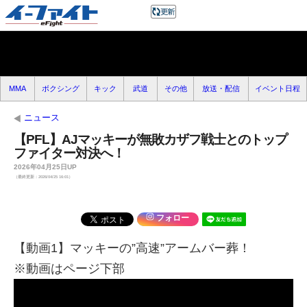
MMA
ボクシング
キック
武道
その他
放送・配信
イベント日程
ニュース
【PFL】AJマッキーが無敗カザフ戦士とのトップ
ファイター対決へ！
2026年04月25日UP
（最終更新：2026/04/25 16:01）
フォロー
【動画1】マッキーの”高速”アームバー葬！
※動画はページ下部