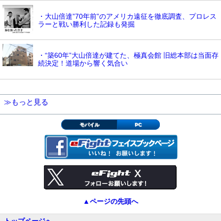
・大山倍達”70年前”のアメリカ遠征を徹底調査、プロレス
ラーと戦い勝利した記録も発掘
・“築60年”大山倍達が建てた、極真会館 旧総本部は当面存
続決定！道場から響く気合い
≫もっと見る
モバイル
PC
▲ページの先頭へ