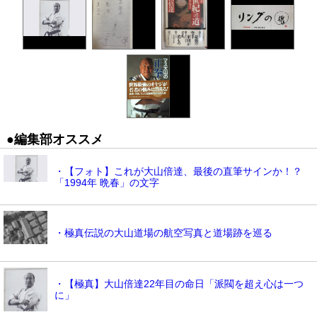
●編集部オススメ
・【フォト】これが大山倍達、最後の直筆サインか！？
「1994年 晩春」の文字
・極真伝説の大山道場の航空写真と道場跡を巡る
・【極真】大山倍達22年目の命日「派閥を超え心は一つ
に」