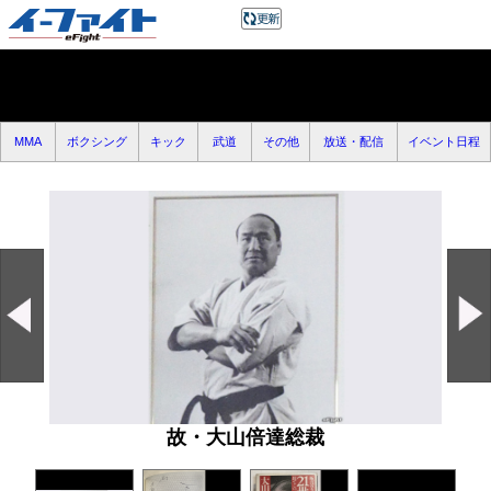
MMA
ボクシング
キック
武道
その他
放送・配信
イベント日程
故・大山倍達総裁