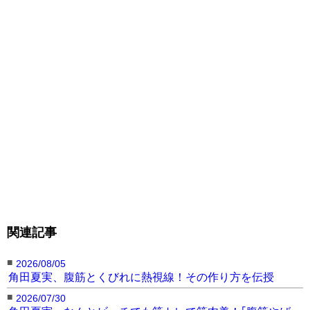
ビロディドのビキニ姿
ビロディドのハイレグト
まるで人魚
（dariabilodid7より）
レーニング姿
（dariabilodid7より）
（dariabilodid7より）
まるで人魚
スラリ長い足
ビロディドのハイレグビ
（dariabilodid7より）
（dariabilodid7より）
キニ姿（dariabilodid7よ
り）
関連記事
ビロディドのヒップ
背中も美しい
割れた腹筋
（dariabilodid7より）
（dariabilodid7より）
（dariabilodid7より）
■
2026/08/05
角田夏実、腹筋とくびれに熱視線！その作り方を伝授
■
2026/07/30