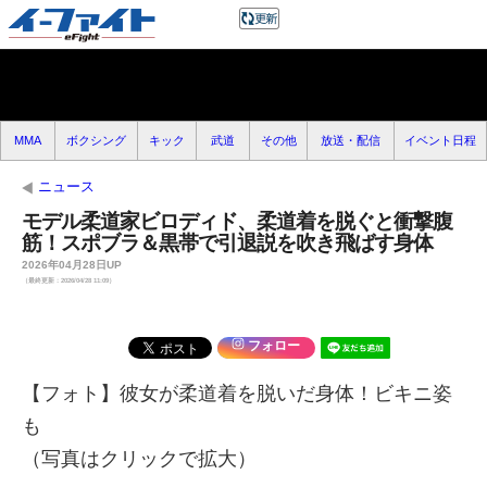
MMA
ボクシング
キック
武道
その他
放送・配信
イベント日程
ニュース
モデル柔道家ビロディド、柔道着を脱ぐと衝撃腹
筋！スポブラ＆黒帯で引退説を吹き飛ばす身体
2026年04月28日UP
（最終更新：2026/04/28 11:09）
フォロー
【フォト】彼女が柔道着を脱いだ身体！ビキニ姿
も
（写真はクリックで拡大）