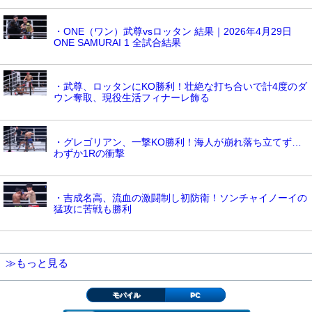
・ONE（ワン）武尊vsロッタン 結果｜2026年4月29日
ONE SAMURAI 1 全試合結果
・武尊、ロッタンにKO勝利！壮絶な打ち合いで計4度のダ
ウン奪取、現役生活フィナーレ飾る
・グレゴリアン、一撃KO勝利！海人が崩れ落ち立てず…
わずか1Rの衝撃
・吉成名高、流血の激闘制し初防衛！ソンチャイノーイの
猛攻に苦戦も勝利
≫もっと見る
モバイル
PC