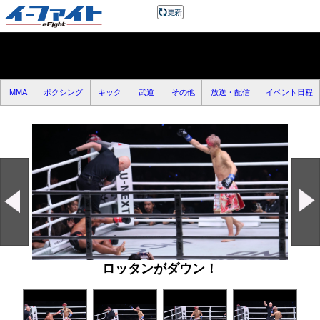
MMA
ボクシング
キック
武道
その他
放送・配信
イベント日程
ロッタンがダウン！