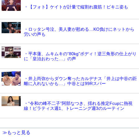
・【フォト】ケイトが計量で縦割れ腹筋！ビキニ姿も
・ロッタン号泣、美人妻が慰める…KO負けにネットから
労いの声も
・平本蓮、ムキムキの“80kg”ボディ！逆三角形の仕上がり
に「皇治おわった…」の声
・井上尚弥からダウン奪ったカルデナス「井上は中谷の距
離に入れないかも…」中谷とは99Rスパー
・“令和の峰不二子”阿部なつき、揺れる推定Fcupに熱視
線！ピラティス週1、トレーニング週3のルーティン
≫もっと見る