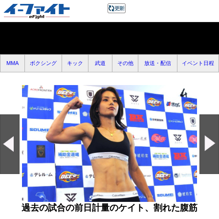
MMA
ボクシング
キック
武道
その他
放送・配信
イベント日程
過去の試合の前日計量のケイト、割れた腹筋