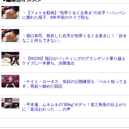
・【フォト＆動画】“包帯ぐるぐる巻き”の右手！パンパン
に腫れた様子、8年半前のケイプ戦も
・堀口恭司、骨折した右手が包帯ぐるぐる巻きに！「好き
なこと何もできない」
・【RIZIN】堀口がバッティングのアクシデント乗り越え
ケイプに一本勝ち、決勝進出
・ケイト・ロータス、笑顔の公開練習も「ベルト狙ってま
す」再起へ秘めた闘志
・平本蓮、ムキムキの“80kg”ボディ！逆三角形の仕上がり
に「皇治おわった…」の声