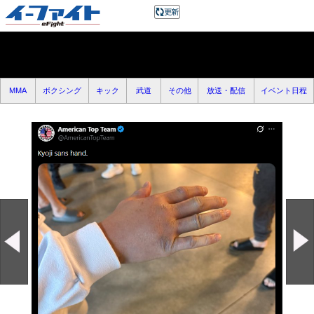
MMA
ボクシング
キック
武道
その他
放送・配信
イベント日程