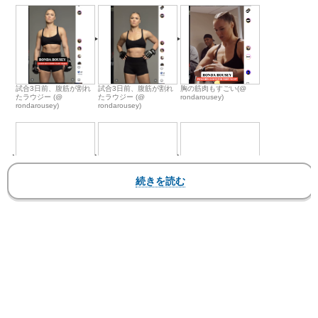
試合3日前、腹筋が割れ
試合3日前、腹筋が割れ
胸の筋肉もすごい(@
たラウジー (@
たラウジー (@
rondarousey)
rondarousey)
rondarousey)
カリフォルニアのベニス
ボディペインティング姿
何と水着ではなくボディ
ビーチでラウジーが豪快
のラウジー
ペインティングのラウジ
な投げを披露(@
ー。 （スポーツイラス
rondarousey)
トレイテッド2016水着
特集）