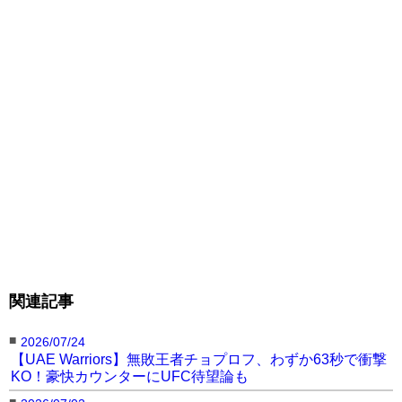
UFCベルトを肩にかける
プロレスラーとしても活
ラウジー（左）とカラー
ラウジー＠rondarousey
躍したラウジー＠
ノのフェイスオフ＠
より
rondarouseyより we1
rondarousey
ロンダ・ラウジーの記事に戻る
関連記事
■
2026/07/24
【UAE Warriors】無敗王者チョプロフ、わずか63秒で衝撃
KO！豪快カウンターにUFC待望論も
■