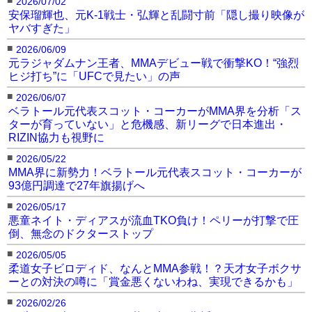
2026/07/02
安保瑠輝也、元K-1戦士・弘輝と乱闘寸前「隠し撮り映像が
ヤバすぎた」
■
2026/06/09
元ラジャダムナン王者、MMAデビュー戦で衝撃KO！“強烈
ヒジ打ち”に「UFCで見たい」の声
■
2026/06/07
ベラトール元代表スコット・コーカーがMMA界を分析「ス
ターが育っていない」と危機感、新リーグで日本進出・
RIZIN協力も視野に
■
2026/05/22
MMA界に新勢力！ベラトール元代表スコット・コーカーが
93億円調達で27年旗揚げへ
■
2026/05/17
悪童ネイト・ディアスが流血TKO負け！ペリーが打撃で圧
倒、無念のドクターストップ
■
2026/05/05
柔道女子ビロディド、なんとMMA参戦！？天才女子ボクサ
ーとの対決の噂に「賞金悪くないわね、実現できるかも」
■
2026/02/26