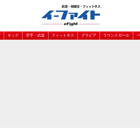
グ
キック
空手・武道
フィットネス
グラビア
ラウンドガール