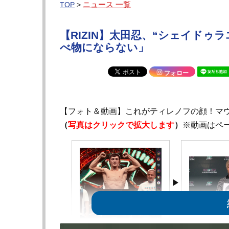
ニュース 一覧
TOP
>
【RIZIN】太田忍、“シェイド
べ物にならない」
フォロー
【フォト＆動画】これがティレノフの顔！マウ
（
写真はクリックで拡大します
）
※動画はペ