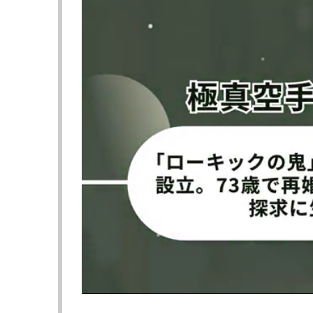
太田忍の対戦相手ティレノフ（＠
ティレノフと対
tilenov_03）
頭部に強烈な鉄槌を放つティレノ
ヒジも落とす（@O
フ（@OCTAGONTV）