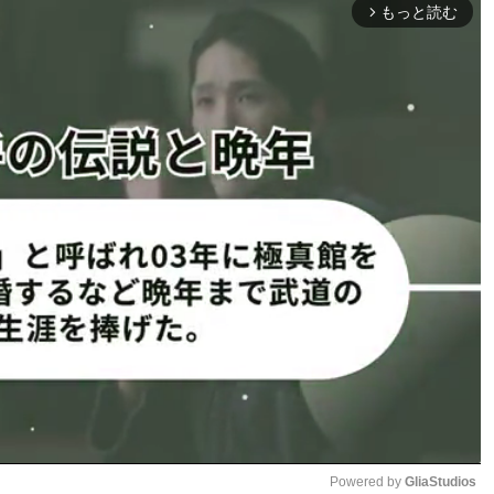
戦する太田
ティレノフが鉄槌を放つ
もっと読む
arrow_forward_ios
（@OCTAGONTV）
CTAGONTV）
レフェリーストップでティレノフ
のTKO勝利（@OCTAGONTV）
Powered by 
GliaStudios