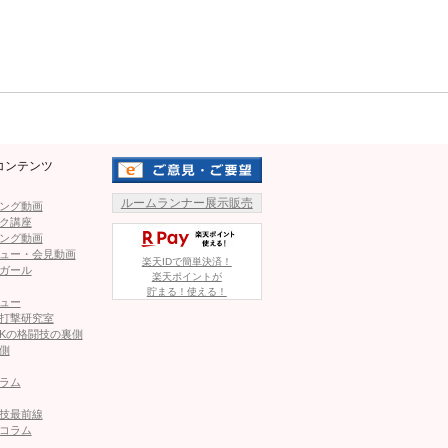
Mute
O勝利！
コンテンツ
ルームランナー展示販売
ング動画
ク講座
ング動画
ュー・会見動画
楽天IDで簡単決済！
ガール
楽天ポイントが
貯まる！使える！
ュー
打撃研究室
Kの格闘技の裏側
側
ラム
技最前線
コラム