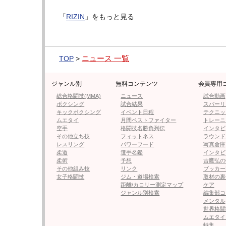
「
RIZIN
」をもっと見る
動画はページ下部
表示されない
場合はこちらをクリック
ニュース 一覧
TOP
>
【動画】ティレノフがバックからの鉄槌でTK
ジャンル別
無料コンテンツ
会員専用
総合格闘技(MMA)
ニュース
試合動画
ボクシング
試合結果
スパーリ
キックボクシング
イベント日程
テクニッ
ムエタイ
月間ベストファイター
トレーニ
空手
格闘技名勝負列伝
インタビ
その他立ち技
フィットネス
ラウンド
レスリング
パワーフード
写真倉庫
柔道
選手名鑑
インタビ
柔術
予想
吉鷹弘の
その他組み技
リンク
ブッカー
女子格闘技
ジム・道場検索
取材の裏
距離/カロリー測定マップ
ケア
ジャンル別検索
編集部コ
メンタル
世界格闘
ムエタイ
特集