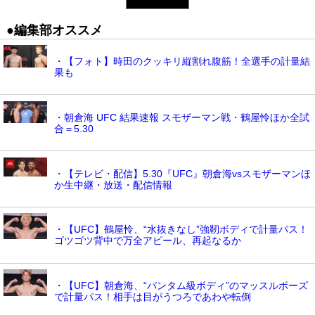
●編集部オススメ
・【フォト】時田のクッキリ縦割れ腹筋！全選手の計量結
果も
・朝倉海 UFC 結果速報 スモザーマン戦・鶴屋怜ほか全試
合＝5.30
・【テレビ・配信】5.30『UFC』朝倉海vsスモザーマンほ
か生中継・放送・配信情報
・【UFC】鶴屋怜、“水抜きなし”強靭ボディで計量パス！
ゴツゴツ背中で万全アピール、再起なるか
・【UFC】朝倉海、“バンタム級ボディ”のマッスルポーズ
で計量パス！相手は目がうつろであわや転倒