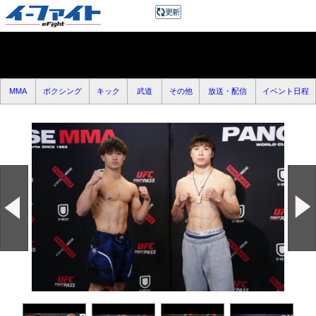
MMA
ボクシング
キック
武道
その他
放送・配信
イベント日程