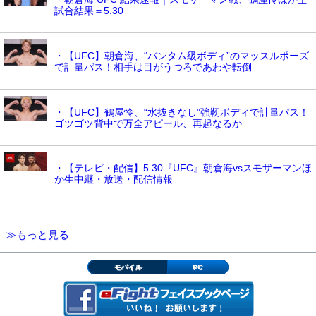
試合結果＝5.30
・【UFC】朝倉海、“バンタム級ボディ”のマッスルポーズ
で計量パス！相手は目がうつろであわや転倒
・【UFC】鶴屋怜、“水抜きなし”強靭ボディで計量パス！
ゴツゴツ背中で万全アピール、再起なるか
・【テレビ・配信】5.30『UFC』朝倉海vsスモザーマンほ
か生中継・放送・配信情報
≫もっと見る
モバイル
PC