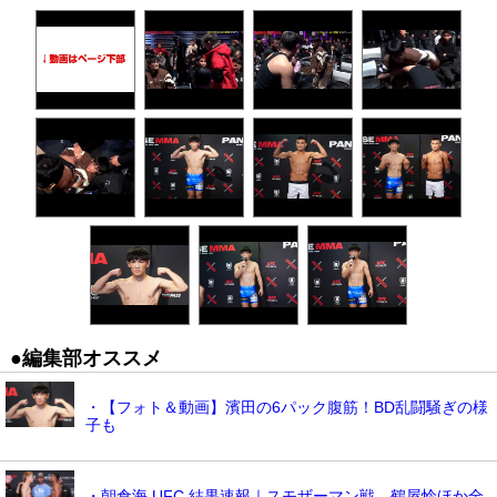
●編集部オススメ
・【フォト＆動画】濱田の6パック腹筋！BD乱闘騒ぎの様
子も
・朝倉海 UFC 結果速報｜スモザーマン戦、鶴屋怜ほか全