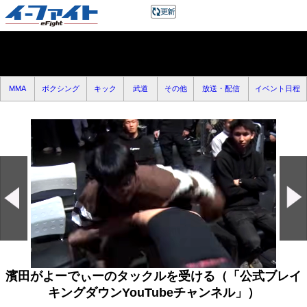
MMA
ボクシング
キック
武道
その他
放送・配信
イベント日程
濱田がよーでぃーのタックルを受ける（「公式ブレイ
キングダウンYouTubeチャンネル」）