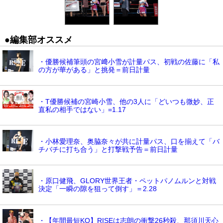
●編集部オススメ
・優勝候補筆頭の宮﨑小雪が計量パス、初戦の佐藤に「私
の方が華がある」と挑発＝前日計量
・T優勝候補の宮崎小雪、他の3人に「どいつも微妙、正
直私の相手ではない」=1.17
・小林愛理奈、奥脇奈々が共に計量パス、口を揃えて「バ
チバチに打ち合う」と打撃戦予告＝前日計量
・原口健飛、GLORY世界王者・ペットパノムルンと対戦
決定「一瞬の隙を狙って倒す」＝2.28
・【年間最短KO】RISEは志朗の衝撃26秒殺、那須川天心