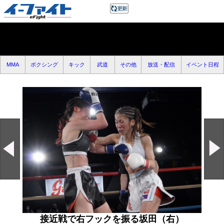
MMA
ボクシング
キック
武道
その他
放送・配信
イベント日程
接近戦で右フックを振る坂田（右）