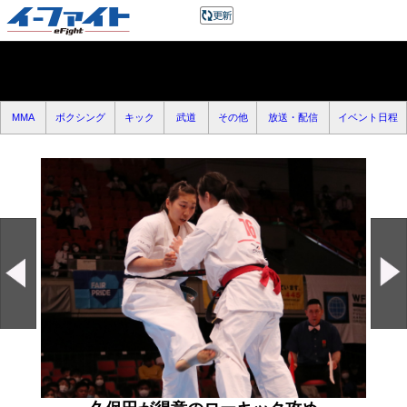
MMA
ボクシング
キック
武道
その他
放送・配信
イベント日程