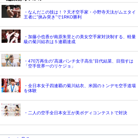
・なんだこの技は！？天才空手家・小野寺天汰がムエタイ
王者に”挟み突き”で1RKO勝利
・加藤小也香が南原朱里との美女空手家対決制する、軽量
級の菊川結衣は５連覇達成
・470万再生の”高速パンチ女子高生”目代結菜、目指すは
「空手世界一のリケジョ」
・全日本女子四連覇の菊川結衣、米国のトンデモ空手道場
を体験
・二人の空手全日本女王が美ボディコンテストで対決