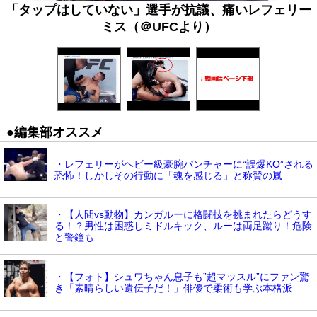
「タップはしていない」選手が抗議、痛いレフェリー
ミス（＠UFCより）
●編集部オススメ
・レフェリーがヘビー級豪腕パンチャーに“誤爆KO”される
恐怖！しかしその行動に「魂を感じる」と称賛の嵐
・【人間vs動物】カンガルーに格闘技を挑まれたらどうす
る！？男性は困惑しミドルキック、ルーは両足蹴り！危険
と警鐘も
・【フォト】シュワちゃん息子も”超マッスル”にファン驚
き「素晴らしい遺伝子だ！」俳優で柔術も学ぶ本格派