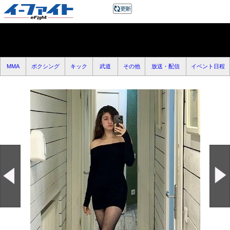
MMA
ボクシング
キック
武道
その他
放送・配信
イベント日程