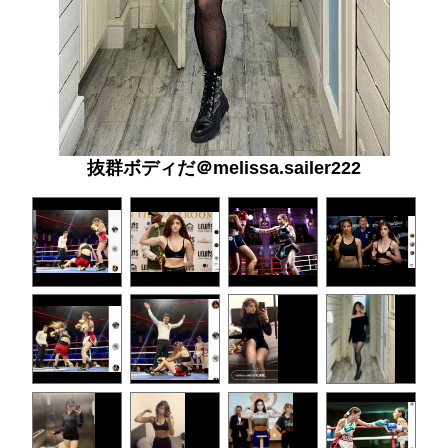
抜群ボディだ＠melissa.sailer222