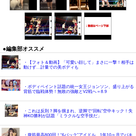
●編集部オススメ
・【フォト＆動画】「可愛い顔して」まさに一撃！相手は
動けず…計量での美ボディも
・ボディペイント話題の統一女王ジョンソン、盛り上がる
背筋で臨戦体勢！無敗の強敵とV2戦へ＝8.9
・これは反則？脚を掴まれ、逆脚で“回転”空中キック！失
神KO勝利が話題「ミラクルな空手技だ」
・腹筋最高800回！“6パック”アイドル、1年10ヶ月でバキ