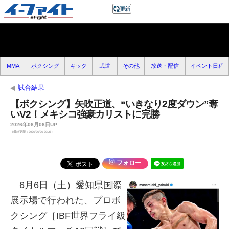
MMA
ボクシング
キック
武道
その他
放送・配信
イベント日程
試合結果
【ボクシング】矢吹正道、“いきなり2度ダウン”奪
いV2！メキシコ強豪カリストに完勝
2026年06月06日UP
（最終更新：2026/06/06 20:26）
フォロー
6月6日（土）愛知県国際
展示場で行われた、プロボ
クシング［IBF世界フライ級