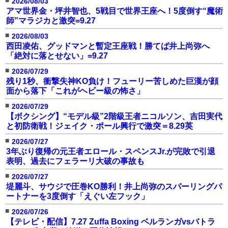
2026/08/03
アマ世界金・坪井智也、5戦目で世界王座へ！5度倒す“魔術
師”マラジカと激突=9.27
■
2026/08/03
西田凌佑、グッドマンと暫定王座戦！勝てば井上尚弥へ
「絶対に落とせない」=9.27
■
2026/07/29
残り1秒、衝撃失神KO負け！フューリー苦しめた巨漢が顔
面から落下「これがヘビー級の怖さ」
■
2026/07/29
【ボクシング】“モデル級”2階級王者ニコルソン、吉田実代
と初防衛戦！ジェイク・ポール興行で激突＝8.29英
■
2026/07/27
3年ぶり復帰の元王者エロール・スペンスJr.が完敗で引退
表明、過去にフェラーリ大破の事故も
■
2026/07/27
堤麗斗、サウジで圧巻KO勝利！井上尚弥のスパーリングパ
ートナーを3度倒す「えぐい左フック」
■
2026/07/26
【テレビ・配信】7.27 Zuffa Boxing ベルランガvsバトラ