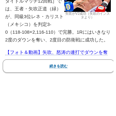
タイトルマッチ12回戦］で
は、王者・矢吹正道（緑）
矢吹がV2成功（矢吹のインス
が、同級3位レネ・カリスト
タより）
（メキシコ）を判定3-
0（118-108×2,116-110）で完勝。1Rにはいきなり
2度のダウンを奪い、2度目の防衛戦に成功した。
【フォト＆動画】矢吹、怒涛の連打でダウンを奪
う！