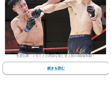
笠原弘希、イモトとの死闘を制し史上初の4階級制覇！
株式会社シーザー・インターナショナル
『SHOOT BOXING 2026 act.3』
2026年6月21日（日）東京・後楽園ホール
▼トリプルメインイベントIII（第10試合）SB日本
スーパーライト級タイトルマッチ 65.0kg契約 オー
プンフィンガーグローブマッチ エキスパートクラ