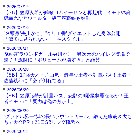
■
2026/07/19
【SB】笠原友希が難敵ロムイーサンと再起戦、イモトvs高
橋幸光などウェルター級王座戦線も始動！
■
2026/07/10
”９頭身”央川かこ、”今年１番”ダイエットした身体公開！
「滅多に見られない」「神スタイル」
■
2026/06/24
“9頭身”ラウンドガール央川かこ、異次元のハイレグ登場で
魅了！激闘に「ボリュームが凄すぎ」と絶賛
■
2026/06/20
【SB】17歳天才・片山魁、最年少王者へ計量パス！王者・
佐藤執斗に「必ず倒れてる」
■
2026/06/20
【SB】笠原弘希が計量パス、悲願の4階級制覇なるか！王
者イモトに「実力は俺の方が上」
■
2026/06/20
“グラドル界一”脚の長いラウンドガール、鍛えた腹筋＆太も
もで大会PR！21日SBリング降臨へ
■
2026/06/18