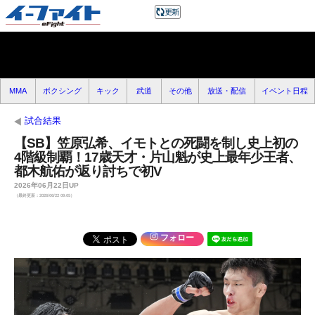
MMA
ボクシング
キック
武道
その他
放送・配信
イベント日程
試合結果
【SB】笠原弘希、イモトとの死闘を制し史上初の
4階級制覇！17歳天才・片山魁が史上最年少王者、
都木航佑が返り討ちで初V
2026年06月22日UP
（最終更新：2026/06/22 09:05）
フォロー