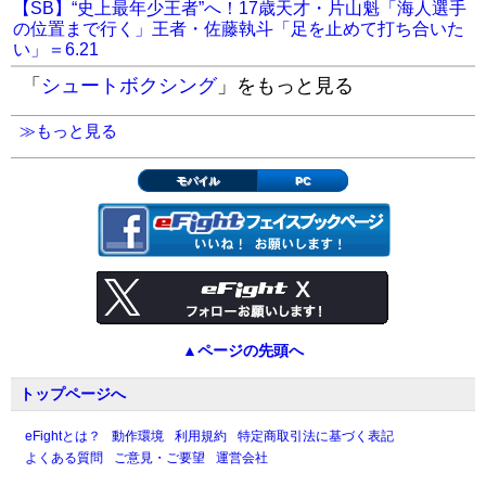
【SB】“史上最年少王者”へ！17歳天才・片山魁「海人選手
の位置まで行く」王者・佐藤執斗「足を止めて打ち合いた
い」＝6.21
「
シュートボクシング
」をもっと見る
≫もっと見る
モバイル
PC
▲ページの先頭へ
トップページへ
eFightとは？
動作環境
利用規約
特定商取引法に基づく表記
よくある質問
ご意見・ご要望
運営会社