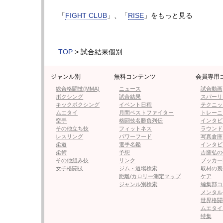
フォロー
「
FIGHT CLUB
」、「
RISE
」をもっと見る
●編集部オススメ
TOP
> 試合結果個別
・【FIGHT CLUB 結果・速報】1
結果 速報
ジャンル別
無料コンテンツ
会員専用
総合格闘技(MMA)
ニュース
試合動画
・【テレビ・配信】11.19『FIGH
ボクシング
試合結果
スパーリ
キックボクシング
イベント日程
テクニッ
ムエタイ
月間ベストファイター
トレーニ
空手
格闘技名勝負列伝
インタビ
・【FIGHT CLUB】YA-MAN
その他立ち技
フィットネス
ラウンド
で」却下＝前日計量
レスリング
パワーフード
写真倉庫
柔道
選手名鑑
インタビ
柔術
予想
吉鷹弘の
・【FIGHT CLUB】白川陸斗
その他組み技
リンク
ブッカー
女子格闘技
ジム・道場検索
取材の裏
ちゃうんか！」
距離/カロリー測定マップ
ケア
ジャンル別検索
編集部コ
メンタル
世界格闘
ムエタイ
特集