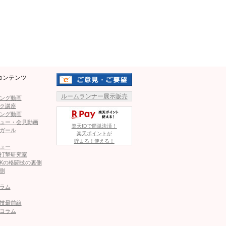
Mute
1.19 YA-MANvs朝倉未来 ほか 全7試合＝ファイトクラブ 試合
コンテンツ
T CLUB』YA-MANvs朝倉未来ほか生中継・放送・配信情報
ルームランナー展示販売
ング動画
ク講座
ング動画
ュー・会見動画
“1分KOで1000万円賞金マッチ要求”も、朝倉未来「余裕で稼げるん
楽天IDで簡単決済！
ガール
楽天ポイントが
貯まる！使える！
ュー
打撃研究室
、計量後のマイクもケルベロスに再度ダメ出し「練習してきたん
Kの格闘技の裏側
側
ラム
技最前線
この記事が気に入ったら
コラム
いいね！しよう