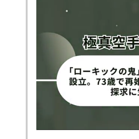
ヒザ蹴りを出す安彦©︎RISE
ロープ際で2人がも
CREATION
CREATION
倒れた安彦、痛みに顔を歪める
安彦（左）は肩
©︎RISE CREATION
可能となり、前
©︎RISE CREATI
◀︎この試合レポートへ戻る
≪ 前の