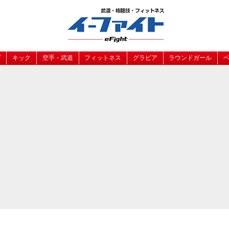
グ
キック
空手・武道
フィットネス
グラビア
ラウンドガール