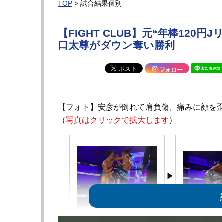
TOP
> 試合結果個別
【FIGHT CLUB】元“年棒120
口太尊がダウン奪い勝利
フォロー
【フォト】安彦が倒れて肩負傷、痛みに顔を
（
写真はクリックで拡大します
）