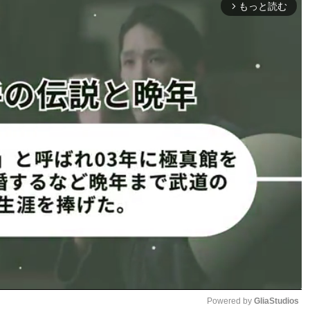
つれる©︎RISE
安彦が倒れる©︎RISE CREATION
もっと読む
arrow_forward_ios
負傷で試合続行不
TKO負けの安彦は悔し涙©︎RISE
口（右）が勝利
CREATION
ON
1
2
ページへ
次のページへ ≫
Powered by 
GliaStudios