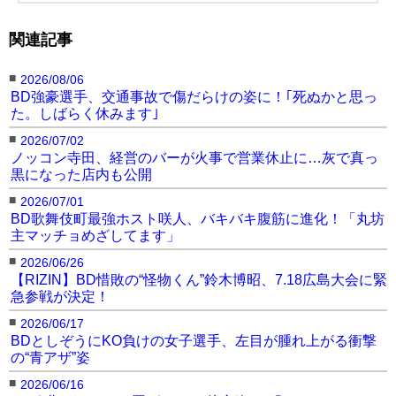
関連記事
■
2026/08/06
BD強豪選手、交通事故で傷だらけの姿に！｢死ぬかと思っ
た。しばらく休みます｣
■
2026/07/02
ノッコン寺田、経営のバーが火事で営業休止に…灰で真っ
黒になった店内も公開
■
2026/07/01
BD歌舞伎町最強ホスト咲人、バキバキ腹筋に進化！「丸坊
主マッチョめざしてます」
■
2026/06/26
【RIZIN】BD惜敗の“怪物くん”鈴木博昭、7.18広島大会に緊
急参戦が決定！
■
2026/06/17
BDとしぞうにKO負けの女子選手、左目が腫れ上がる衝撃
の“青アザ”姿
■
2026/06/16