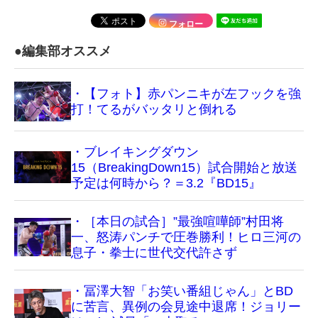
フォロー
●編集部オススメ
・【フォト】赤パンニキが左フックを強
打！てるがバッタリと倒れる
・ブレイキングダウン
15（BreakingDown15）試合開始と放送
予定は何時から？＝3.2『BD15』
・［本日の試合］”最強喧嘩師”村田将
一、怒涛パンチで圧巻勝利！ヒロ三河の
息子・拳士に世代交代許さず
・冨澤大智「お笑い番組じゃん」とBD
に苦言、異例の会見途中退席！ジョリー