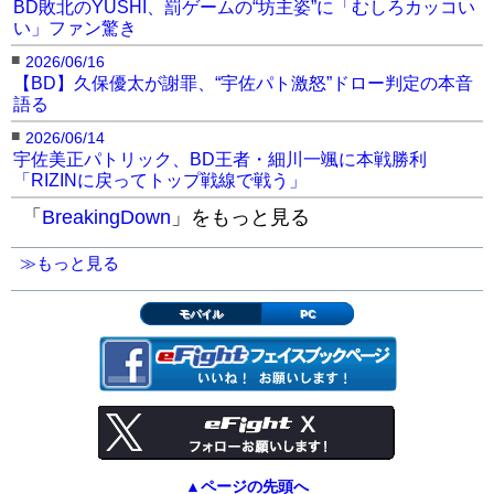
BD敗北のYUSHI、罰ゲームの“坊主姿”に「むしろカッコい
い」ファン驚き
■
2026/06/16
【BD】久保優太が謝罪、“宇佐パト激怒”ドロー判定の本音
語る
■
2026/06/14
宇佐美正パトリック、BD王者・細川一颯に本戦勝利
「RIZINに戻ってトップ戦線で戦う」
「
BreakingDown
」をもっと見る
≫もっと見る
モバイル
PC
▲ページの先頭へ