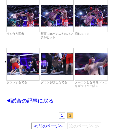
打ち合う両者
顔面に赤パンニキのパン
崩れるてる
チがヒット
ダウンするてる
ダウンを喫したてる
ノーコンとなり赤パンニ
キがマイクで語る
◀︎試合の記事に戻る
1
2
≪ 前のページへ
次のページへ ≫