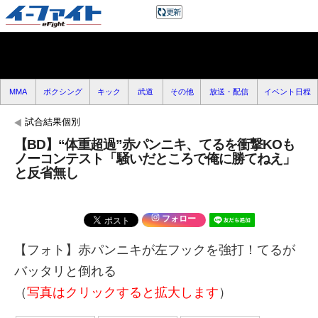
MMA
ボクシング
キック
武道
その他
放送・配信
イベント日程
試合結果個別
【BD】“体重超過”赤パンニキ、てるを衝撃KOも
ノーコンテスト「騒いだところで俺に勝てねえ」
と反省無し
フォロー
【フォト】赤パンニキが左フックを強打！てるが
バッタリと倒れる
（
写真はクリックすると拡大します
）