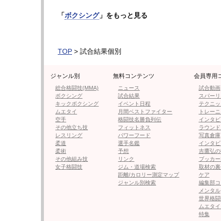
久保寺は試合前2戦全勝（2KO）で、どちらも
「
ボクシング
」をもっと見る
で、うち１RKO勝利が2回、2RKOが2回と強
サウスポーの久保寺は、体格に優り190㎝
TOP
> 試合結果個別
に入ろうとすると、久保寺が左を当てる。
久保寺が右ジャブ、フックで間合いをコント
ジャンル別
無料コンテンツ
会員専用
総合格闘技(MMA)
ニュース
試合動画
3Rも久保寺がワンツーで追い立てるが、ラ
ボクシング
試合結果
スパーリ
キックボクシング
イベント日程
テクニッ
ットし、久保寺がダウン！ヒザをつくが、す
ムエタイ
月間ベストファイター
トレーニ
空手
格闘技名勝負列伝
インタビ
その他立ち技
フィットネス
ラウンド
その後はベルトランが左を再度狙い前へ出
レスリング
パワーフード
写真倉庫
柔道
選手名鑑
インタビ
しかし5Rには久保寺がワンツーでロープに
柔術
予想
吉鷹弘の
その他組み技
リンク
ブッカー
なんとか立ち上がったベルトランだが、グロ
女子格闘技
ジム・道場検索
取材の裏
距離/カロリー測定マップ
ケア
見事な逆転KO勝利を果たした。
ジャンル別検索
編集部コ
メンタル
次のページは【フォト】逆転KOの瞬間！
世界格闘
ムエタイ
特集