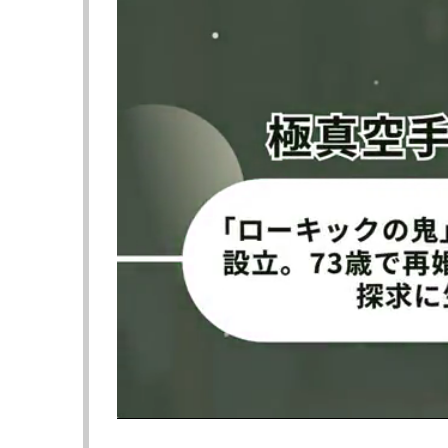
4月11日（土）東京・両国国技館で行われた［1
（24=帝拳）がクリサルディ・ベルトラン（フ
ウンを奪われるも、見事逆転KO勝利した。
【フォト】逆転KOの瞬間！相手が崩れ落ちる