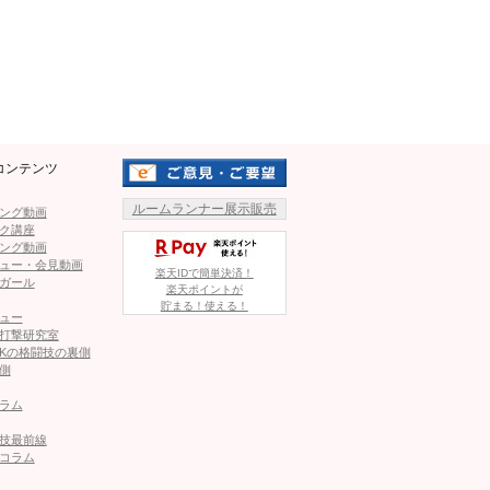
2RKO。対するベルトランは試合前戦績5勝（4KO）1敗
Mute
打を誇る。
のリーチを持つ。久保寺の長いワンツーに、ベルトランが強引
ロール、左でボディを入れ、優勢な展開が続く。
コンテンツ
スト1分、ベルトランの右オーバーハンドからの左フックがヒ
ルームランナー展示販売
ング動画
ク講座
ぐに立ち上がった。
ング動画
ュー・会見動画
楽天IDで簡単決済！
ガール
る。
楽天ポイントが
貯まる！使える！
ュー
追い込み、追い打ちの右でダウンを奪う！
打撃研究室
Kの格闘技の裏側
ーブを構えず、そのままテンカウントとなった。久保寺が
側
ラム
相手が崩れ落ちる
技最前線
コラム