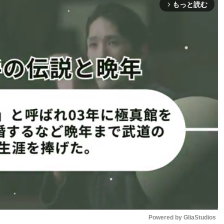
もっと読む
arrow_forward_ios
32ポンド（59.87kg）契約6回戦］では、久保寺啓太
ィリピン）に、ワンツー連打で5R 59秒KO勝利。3Rにはダ
Powered by 
GliaStudios