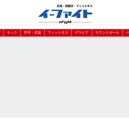
グ
キック
空手・武道
フィットネス
グラビア
ラウンドガール