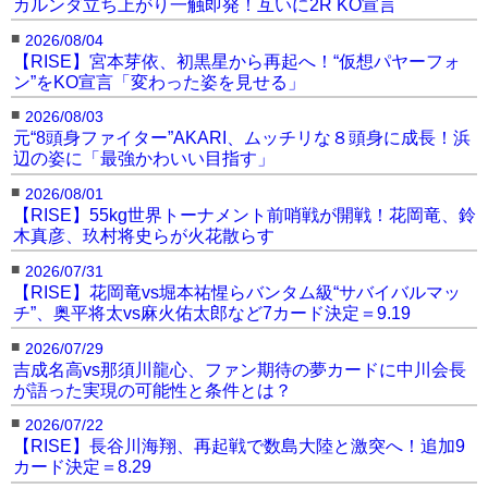
カルンダ立ち上がり一触即発！互いに2R KO宣言
■
2026/08/04
【RISE】宮本芽依、初黒星から再起へ！“仮想パヤーフォ
ン”をKO宣言「変わった姿を見せる」
■
2026/08/03
元“8頭身ファイター”AKARI、ムッチリな８頭身に成長！浜
辺の姿に「最強かわいい目指す」
■
2026/08/01
【RISE】55kg世界トーナメント前哨戦が開戦！花岡竜、鈴
木真彦、玖村将史らが火花散らす
■
2026/07/31
【RISE】花岡竜vs堀本祐惺らバンタム級“サバイバルマッ
チ”、奥平将太vs麻火佑太郎など7カード決定＝9.19
■
2026/07/29
吉成名高vs那須川龍心、ファン期待の夢カードに中川会長
が語った実現の可能性と条件とは？
■
2026/07/22
【RISE】長谷川海翔、再起戦で数島大陸と激突へ！追加9
カード決定＝8.29