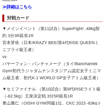
≫詳細はこちら
対戦カード
▼メインイベント（第11試合）SuperFight! -48kg契
約 3分3R延長1R
宮本芽依（日本/KRAZY BEE/第4代RISE QUEENミ
ニフライ級王者）
vs
パヤーフォン・バンチャメーク（タイ/Banchamek
Gym/初代ラジャダムナンスタジアム認定女子ミニマ
ム級王者、初代K-1 WORLD GP女子アトム級王者）
▼セミファイナル （第10試合）第9代RISEライト級
（-62.5kg）王座決定戦 3分5R延長1R
奥山雅仁（OISHI GYM/同級1位、CKC 2023 -63kgト