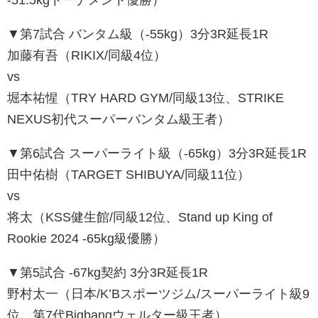
▼第7試合 バンタム級（-55kg）3分3R延長1R
加藤有吾（RIKIX/同級4位）
vs
堀本祐惺（TRY HARD GYM/同級13位、STRIKE
NEXUS初代スーパーバンタム級王者）
▼第6試合 スーパーライト級（-65kg）3分3R延長1R
田中佑樹（TARGET SHIBUYA/同級11位）
vs
将太（KSS健生館/同級12位、Stand up King of
Rookie 2024 -65kg級優勝）
▼第5試合 -67kg契約 3分3R延長1R
野村太一（日本/K’Bスポーツジム/スーパーライト級9
位、第7代Bigbangウェルター級王者）