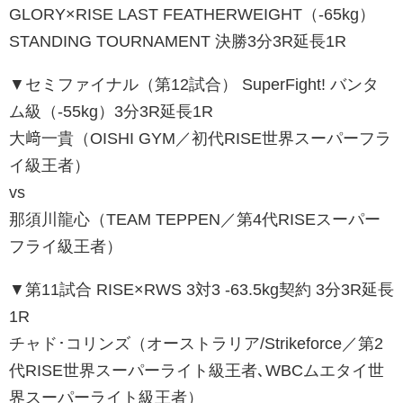
GLORY×RISE LAST FEATHERWEIGHT（-65kg）
STANDING TOURNAMENT 決勝3分3R延長1R
▼セミファイナル（第12試合） SuperFight! バンタ
ム級（-55kg）3分3R延長1R
大﨑一貴（OISHI GYM／初代RISE世界スーパーフラ
イ級王者）
vs
那須川龍心（TEAM TEPPEN／第4代RISEスーパー
フライ級王者）
▼第11試合 RISE×RWS 3対3 -63.5kg契約 3分3R延長
1R
チャド･コリンズ（オーストラリア/Strikeforce／第2
代RISE世界スーパーライト級王者､WBCムエタイ世
界スーパーライト級王者）