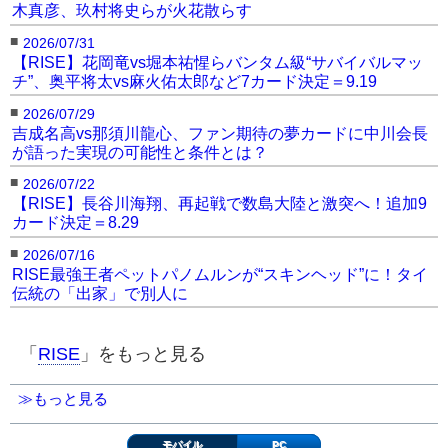
木真彦、玖村将史らが火花散らす
■
2026/07/31
【RISE】花岡竜vs堀本祐惺らバンタム級“サバイバルマッ
チ”、奥平将太vs麻火佑太郎など7カード決定＝9.19
■
2026/07/29
吉成名高vs那須川龍心、ファン期待の夢カードに中川会長
が語った実現の可能性と条件とは？
■
2026/07/22
【RISE】長谷川海翔、再起戦で数島大陸と激突へ！追加9
カード決定＝8.29
■
2026/07/16
RISE最強王者ペットパノムルンが“スキンヘッド”に！タイ
伝統の「出家」で別人に
「
RISE
」をもっと見る
≫もっと見る
モバイル
PC