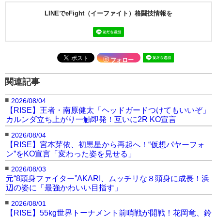
LINEでeFight（イーファイト）格闘技情報を
フォロー
関連記事
■
2026/08/04
【RISE】王者・南原健太「ヘッドガードつけてもいいぞ」
カルンダ立ち上がり一触即発！互いに2R KO宣言
■
2026/08/04
【RISE】宮本芽依、初黒星から再起へ！“仮想パヤーフォ
ン”をKO宣言「変わった姿を見せる」
■
2026/08/03
元“8頭身ファイター”AKARI、ムッチリな８頭身に成長！浜
辺の姿に「最強かわいい目指す」
■
2026/08/01
【RISE】55kg世界トーナメント前哨戦が開戦！花岡竜、鈴