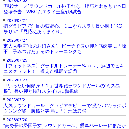
2026/08/02
“現役ナース”ラウンドガール桃里れあ、腹筋と太ももで本日
登場予告！WBCムエタイ王座戦4試合
■
2026/07/27
初グラビアで注目の荻野心、ミニからスラリ長い脚！“KO
祭り”に「見応えありまくり」
■
2026/07/27
東大大学院“虫のお姉さん”、ビーチで長い脚と筋肉美に「峰
不二子みつけた」そのトレーニングも
■
2026/07/25
【フィットネス】グラドルトレーナーSakura、浜辺でビキ
ニスクワット！＝鍛えた桃尻で話題
■
2026/07/23
「いったい何頭身！？」世界戦ラウンドガールの“ミス島
根”、長い脚と抜群スタイルに熱視線
■
2026/07/21
人気ラウンドガール、グラビアデビューで”激ヤバ”キックボ
クシング姿！腹筋と美脚に「これは最強」
■
2026/07/20
“高身長の帰国子女”ラウンドガール、愛車ハーレーにまたが