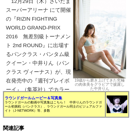
12月29日（木）さいたま
スーパーアリーナ にて開催
の『RIZIN FIGHTING
WORLD GRAND-PRIX
2016 無差別級トーナメン
ト 2nd ROUND』に出場す
るパンクラス・バンタム級
クイーン・中井りん（パン
クラス ヴィーナス）が、現
在発売中の『週刊プレイボ
19歳から磨き上げてきた究極
の肉体美をグラビアで披露し
た中井りん
ーイ』（集英社）でカラー
グラビアに挑戦した。
ラウンドガールムービー＆写真集
ラウンドガールの動画や写真集はこちら！ 中井りんのラウンドガ
ール初挑戦（パンクラス）、ラウンドガール同士のビジュアルファ
イト（J-NETWORK）等、多数
「ここまで魅せた!!最強肉体美のすべて」と題され
たグラビアは袋とじカラー9ページにもわたり、イ
関連記事
ンタビューも2ページ掲載されている。