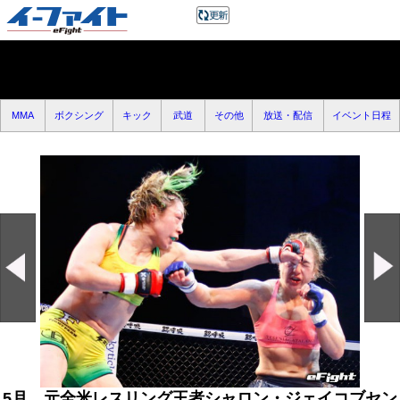
MMA
ボクシング
キック
武道
その他
放送・配信
イベント日程
5月、元全米レスリング王者シャロン・ジェイコブセン