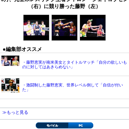
（右）に競り勝った藤野（左）
●編集部オススメ
・藤野恵実が南米美女とタイトルマッチ「自分の欲しいも
のに対してはあきらめない」
・激闘制した藤野恵実、世界レベル倒して「自信が付い
た」
≫もっと見る
モバイル
PC