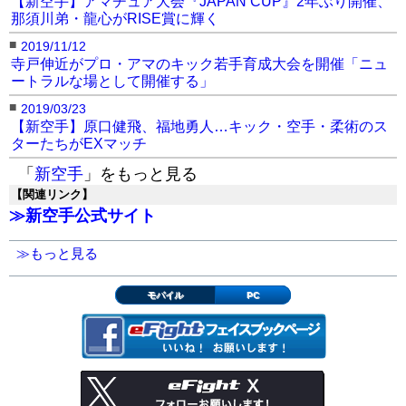
【新空手】アマチュア大会『JAPAN CUP』2年ぶり開催、
那須川弟・龍心がRISE賞に輝く
■
2019/11/12
寺戸伸近がプロ・アマのキック若手育成大会を開催「ニュ
ートラルな場として開催する」
■
2019/03/23
【新空手】原口健飛、福地勇人…キック・空手・柔術のス
ターたちがEXマッチ
「
新空手
」をもっと見る
【関連リンク】
≫新空手公式サイト
≫もっと見る
モバイル
PC