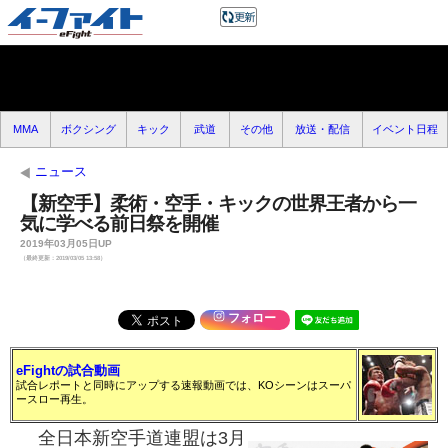
MMA
ボクシング
キック
武道
その他
放送・配信
イベント日程
ニュース
【新空手】柔術・空手・キックの世界王者から一
気に学べる前日祭を開催
2019年03月05日UP
（最終更新：2019/03/05 13:58）
フォロー
eFightの試合動画
試合レポートと同時にアップする速報動画では、KOシーンはスーパ
ースロー再生。
全日本新空手道連盟は3月