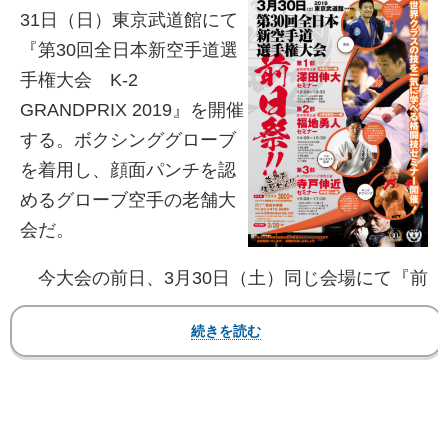
31日（日）東京武道館にて
『第30回全日本新空手道選
手権大会 K-2
GRANDPRIX 2019』を開催
する。ボクシンググローブ
を着用し、顔面パンチを認
めるグローブ空手の老舗大
会だ。
今大会の前日、3月30日（土）同じ会場にて『前
日祭』と題したセミナーが行われる。これは柔
術・フルコンタクト空手・キックボクシングの各
世界王者を招いて、1日で世界クラスの技を一気に
体感できるというもの。