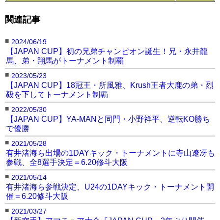
関連記事
■
2024/06/19
【JAPAN CUP】初の兄弟チャンピオン誕生！兄・永井龍
馬、弟・翔馬がトーナメント制覇
■
2023/05/23
【JAPAN CUP】18冠王・所風雅、Krush王者大鹿の弟・烈
毅を下してトーナメント制覇
■
2022/05/30
【JAPAN CUP】YA-MANと同門・小野祥平、逆転KO勝ち
で優勝
■
2021/05/28
有井渚海ら出場の1DAYキック・トーナメントに寺山遼冴も
参戦、全8選手決定＝6.20修斗大阪
■
2021/05/14
有井渚海ら参戦決定、U24の1DAYキック・トーナメント開
催＝6.20修斗大阪
■
2021/03/27