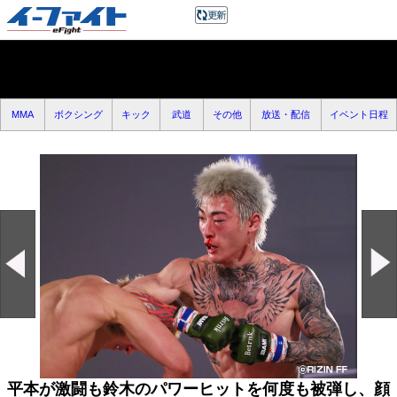
MMA
ボクシング
キック
武道
その他
放送・配信
イベント日程
平本が激闘も鈴木のパワーヒットを何度も被弾し、顔