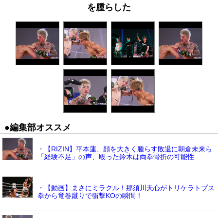
を腫らした
●編集部オススメ
・【RIZIN】平本蓮、顔を大きく腫らす敗退に朝倉未来ら
「経験不足」の声、殴った鈴木は両拳骨折の可能性
・【動画】まさにミラクル！那須川天心がトリケラトプス
拳から竜巻蹴りで衝撃KOの瞬間！