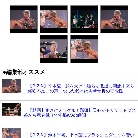
●編集部オススメ
・【RIZIN】平本蓮、顔を大きく腫らす敗退に朝倉未来ら
「経験不足」の声、殴った鈴木は両拳骨折の可能性
・【動画】まさにミラクル！那須川天心がトリケラトプス
拳から竜巻蹴りで衝撃KOの瞬間！
・【RIZIN】鈴木千裕、平本蓮にフラッシュダウンを奪い