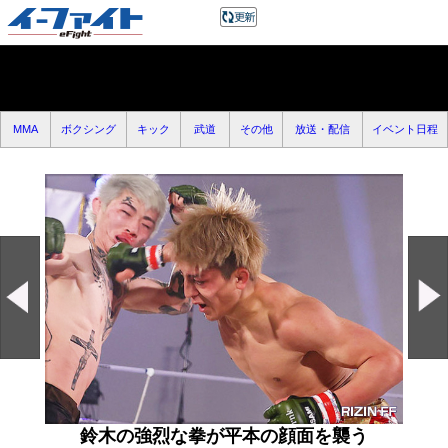
MMA
ボクシング
キック
武道
その他
放送・配信
イベント日程
鈴木の強烈な拳が平本の顔面を襲う