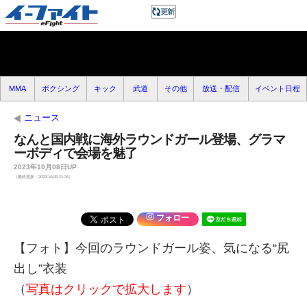
MMA
ボクシング
キック
武道
その他
放送・配信
イベント日程
ニュース
なんと国内戦に海外ラウンドガール登場、グラマ
ーボディで会場を魅了
2023年10月08日UP
（最終更新：2023/10/09 21:26）
フォロー
【フォト】今回のラウンドガール姿、気になる“尻
出し”衣装
（
写真はクリックで拡大します
）