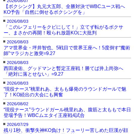
2026/08/07
【ボクシング】丸元大五郎、全勝対決でWBCユース戦へ
KO予告「自然に倒せるボクシングを」
■
2026/08/03
「このレフェリーをクビにして！」立てず転がるボクサ
ー、まさかの再開！殴られ放題KOに大批判
■
2026/08/03
アマ世界金・坪井智也、5戦目で世界王座へ！5度倒す“魔術
師”マラジカと激突=9.27
■
2026/08/03
西田凌佑、グッドマンと暫定王座戦！勝てば井上尚弥へ
「絶対に落とせない」=9.27
■
2026/08/03
“現役ナース”桃里れあ、太もも爆発のラウンドガールで魅
了！KO続出の大会にも興奮
■
2026/08/02
“現役ナース”ラウンドガール桃里れあ、腹筋と太ももで本日
登場予告！WBCムエタイ王座戦4試合
■
2026/07/29
残り1秒、衝撃失神KO負け！フューリー苦しめた巨漢が顔