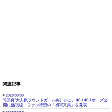
日本人ラウンドガール川
横から見たラウンドガー
斜め後ろから見たラウン
瀬もえ（左）も登場した
ル姿
ドガール姿
外国人ラウンドガールの
3150FIGHTに外国人ラ
外国人ラウンドガールが
ウォーキング
ウンドガールが登場
グラマーボディで魅了し
た
関連記事
外国人ラウンドガールが
3150FIGHTに外国人ラ
メインイベントの勝者レ
グラマーボディで魅了し
ウンドガールが登場
ラト・ドラミニとラウン
た
ドガールたち
■
2026/08/08
◀︎このラウンドガールの記事へ戻る
“9頭身”大人気ラウンドガール央川かこ、ギリギリポーズ公
開に熱視線！ファン待望の「初写真集」を発表
■