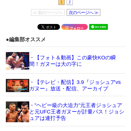
1
2
≪ 前のページへ
次のページへ ≫
フォロー
●編集部オススメ
・【フォト＆動画】この豪快KOの瞬
間！ガヌーは大の字に
・【テレビ・配信】3.9『ジョシュアvs
ガヌー』放送・配信、アーカイブ
・”ヘビー級の大迫力”元王者ジョシュア
と元UFC王者ガヌーが計量パス！ジョシ
ュアは連打予告