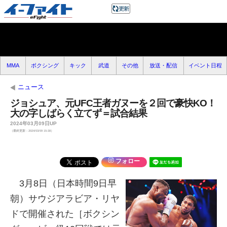
MMA
ボクシング
キック
武道
その他
放送・配信
イベント日程
ニュース
ジョシュア、元UFC王者ガヌーを２回で豪快KO！
大の字しばらく立てず＝試合結果
2024年03月09日UP
（最終更新：2024/03/09 15:38）
フォロー
3月8日（日本時間9日早
朝）サウジアラビア・リヤ
ドで開催された［ボクシン