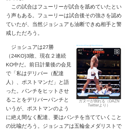
この試合はフューリーが試合を舐めていたとい
う声もある。フューリーは試合後その強さを認め
ていたが、当然ジョシュアも油断できぬ相手と警
戒しただろう。
ジョシュアは27勝
（24KO)3敗、現在２連続
KO中だ。前日計量後の会見
で「私はデリバー（配達
人）、ポストマンだ」と語
った。パンチをヒットさせ
ることをデリバーパンチと
ガヌーが倒れる（DAZN
Twitterより）
いうが、ポストマンのよう
に絶え間なく配達、要はパンチを当てていくこと
の比喩だろう。ジョシュアは五輪金メダリストで