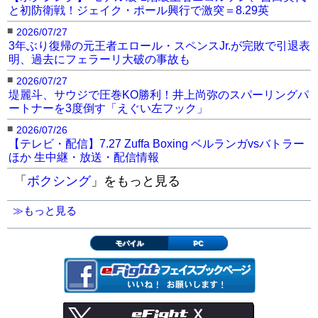
と初防衛戦！ジェイク・ポール興行で激突＝8.29英
■
2026/07/27
3年ぶり復帰の元王者エロール・スペンスJr.が完敗で引退表
明、過去にフェラーリ大破の事故も
■
2026/07/27
堤麗斗、サウジで圧巻KO勝利！井上尚弥のスパーリングパ
ートナーを3度倒す「えぐい左フック」
■
2026/07/26
【テレビ・配信】7.27 Zuffa Boxing ベルランガvsバトラー
ほか 生中継・放送・配信情報
「
ボクシング
」をもっと見る
≫もっと見る
モバイル
PC