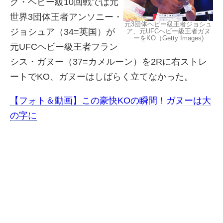
グ・ヘビー級10回戦では元
世界3団体王者アンソニー・
元3団体ヘビー級王者ジョシュ
ジョシュア（34=英国）が
ア、元UFCヘビー級王者ガヌ
ーをKO（Getty Images)
元UFCヘビー級王者フラン
シス・ガヌー（37=カメルーン）を2Rに右ストレ
ートでKO、ガヌーはしばらく立てなかった。
【フォト＆動画】この豪快KOの瞬間！ガヌーは大
の字に