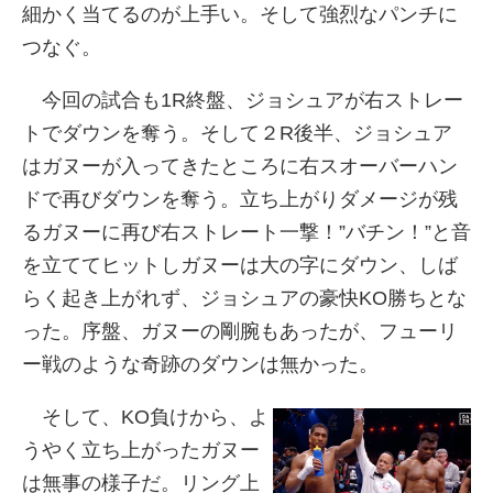
細かく当てるのが上手い。そして強烈なパンチに
つなぐ。
今回の試合も1R終盤、ジョシュアが右ストレー
トでダウンを奪う。そして２R後半、ジョシュア
はガヌーが入ってきたところに右スオーバーハン
ドで再びダウンを奪う。立ち上がりダメージが残
るガヌーに再び右ストレート一撃！”バチン！”と音
を立ててヒットしガヌーは大の字にダウン、しば
らく起き上がれず、ジョシュアの豪快KO勝ちとな
った。序盤、ガヌーの剛腕もあったが、フューリ
ー戦のような奇跡のダウンは無かった。
そして、KO負けから、よ
うやく立ち上がったガヌー
は無事の様子だ。リング上