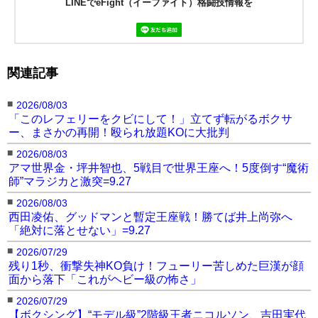
LINEでeFight（イーファイト）格闘技情報を
関連記事
■
2026/08/03
「このレフェリーをクビにして！」立てず転がるボクサ
ー、まさかの再開！殴られ放題KOに大批判
■
2026/08/03
アマ世界金・坪井智也、5戦目で世界王座へ！5度倒す“魔術
師”マラジカと激突=9.27
■
2026/08/03
西田凌佑、グッドマンと暫定王座戦！勝てば井上尚弥へ
「絶対に落とせない」=9.27
■
2026/07/29
残り1秒、衝撃失神KO負け！フューリー苦しめた巨漢が顔
面から落下「これがヘビー級の怖さ」
■
2026/07/29
【ボクシング】“モデル級”2階級王者ニコルソン、吉田実代