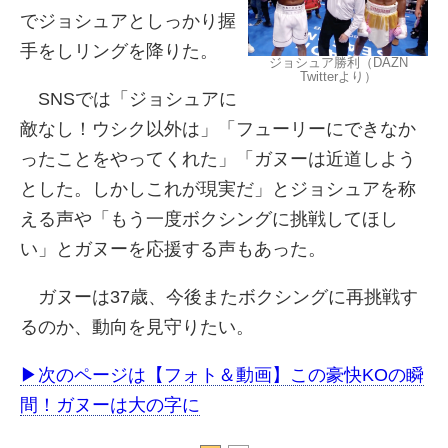
でジョシュアとしっかり握
手をしリングを降りた。
ジョシュア勝利（DAZN
Twitterより）
SNSでは「ジョシュアに
敵なし！ウシク以外は」「フューリーにできなか
ったことをやってくれた」「ガヌーは近道しよう
とした。しかしこれが現実だ」とジョシュアを称
える声や「もう一度ボクシングに挑戦してほし
い」とガヌーを応援する声もあった。
ガヌーは
37
歳、今後またボクシングに再挑戦す
るのか、動向を見守りたい。
▶︎次のページは【フォト＆動画】この豪快KOの瞬
間！ガヌーは大の字に