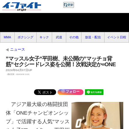
MMA
ボクシング
キック
武道
その他
放送・配信
イベント日程
ニュース
”マッスル女子”平田樹、未公開の”マッチョ背
筋”セクシードレス姿を公開！次戦決定か=ONE
2024年04月07日UP
（最終更新：2024/04/08 13:09）
フォロー
アジア最大級の格闘技団
体「ONEチャンピオンシッ
プ」で活躍する人気“マッス