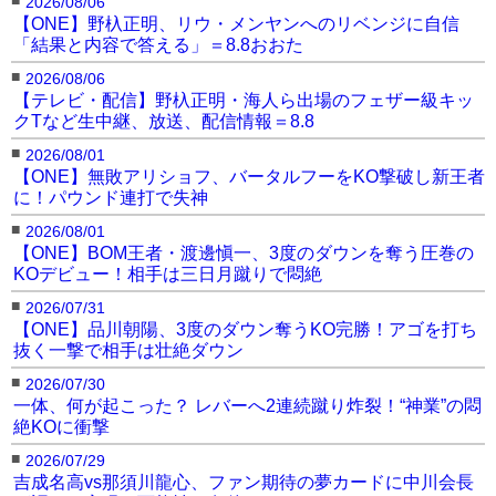
2026/08/06
【ONE】野杁正明、リウ・メンヤンへのリベンジに自信
「結果と内容で答える」＝8.8おおた
■
2026/08/06
【テレビ・配信】野杁正明・海人ら出場のフェザー級キッ
クTなど生中継、放送、配信情報＝8.8
■
2026/08/01
【ONE】無敗アリショフ、バータルフーをKO撃破し新王者
に！パウンド連打で失神
■
2026/08/01
【ONE】BOM王者・渡邊愼一、3度のダウンを奪う圧巻の
KOデビュー！相手は三日月蹴りで悶絶
■
2026/07/31
【ONE】品川朝陽、3度のダウン奪うKO完勝！アゴを打ち
抜く一撃で相手は壮絶ダウン
■
2026/07/30
一体、何が起こった？ レバーへ2連続蹴り炸裂！“神業”の悶
絶KOに衝撃
■
2026/07/29
吉成名高vs那須川龍心、ファン期待の夢カードに中川会長