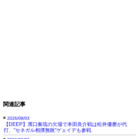
関連記事
■
2026/08/03
【DEEP】濱口奏琉の欠場で本田良介戦は松井優磨が代
打、”セネガル相撲無敗”ゲェイデも参戦
■