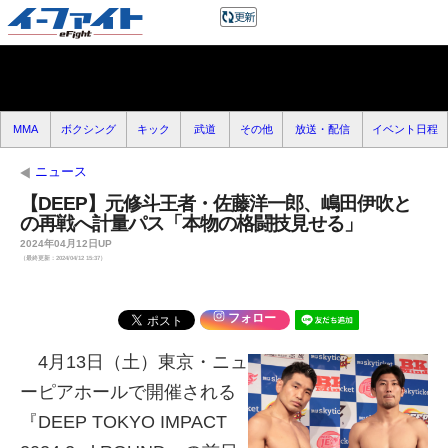
MMA
ボクシング
キック
武道
その他
放送・配信
イベント日程
ニュース
【DEEP】元修斗王者・佐藤洋一郎、嶋田伊吹と
の再戦へ計量パス「本物の格闘技見せる」
2024年04月12日UP
（最終更新：2024/04/12 15:37）
フォロー
4月13日（土）東京・ニュ
ーピアホールで開催される
『DEEP TOKYO IMPACT