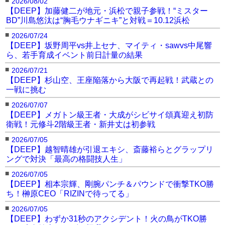
2026/08/02
【DEEP】加藤健二が地元・浜松で親子参戦！“ミスター
BD”川島悠汰は“胸毛ウナギニキ”と対戦＝10.12浜松
■
2026/07/24
【DEEP】坂野周平vs井上セナ、マイティ・sawvs中尾響
ら、若手育成イベント前日計量の結果
■
2026/07/21
【DEEP】杉山空、王座陥落から大阪で再起戦！武蔵との
一戦に挑む
■
2026/07/07
【DEEP】メガトン級王者・大成がシビサイ頌真迎え初防
衛戦！元修斗2階級王者・新井丈は初参戦
■
2026/07/05
【DEEP】越智晴雄が引退エキシ、斎藤裕らとグラップリ
ングで対決「最高の格闘技人生」
■
2026/07/05
【DEEP】相本宗輝、剛腕パンチ＆パウンドで衝撃TKO勝
ち！榊原CEO「RIZINで待ってる」
■
2026/07/05
【DEEP】わずか31秒のアクシデント！火の鳥がTKO勝