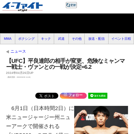
MMA
ボクシング
キック
武道
その他
放送・配信
イベント日程
ニュース
【UFC】平良達郎の相手が変更、危険なミャンマ
ー戦士・ヴァンとの一戦が決定=6.2
2024年04月26日UP
（最終更新：2024/04/26 14:48）
フォロー
6月1日（日本時間2日）に
米ニュージャージー州ニュ
ーアークで開催される