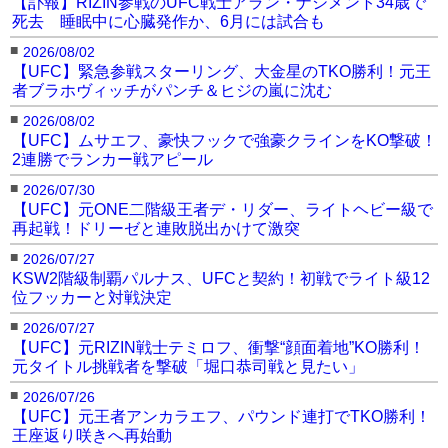
【訃報】RIZIN参戦のUFC戦士アラン・ナシメント34歳で
死去 睡眠中に心臓発作か、6月には試合も
■
2026/08/02
【UFC】緊急参戦スターリング、大金星のTKO勝利！元王
者ブラホヴィッチがパンチ＆ヒジの嵐に沈む
■
2026/08/02
【UFC】ムサエフ、豪快フックで強豪クラインをKO撃破！
2連勝でランカー戦アピール
■
2026/07/30
【UFC】元ONE二階級王者デ・リダー、ライトヘビー級で
再起戦！ドリーゼと連敗脱出かけて激突
■
2026/07/27
KSW2階級制覇パルナス、UFCと契約！初戦でライト級12
位フッカーと対戦決定
■
2026/07/27
【UFC】元RIZIN戦士テミロフ、衝撃“顔面着地”KO勝利！
元タイトル挑戦者を撃破「堀口恭司戦と見たい」
■
2026/07/26
【UFC】元王者アンカラエフ、パウンド連打でTKO勝利！
王座返り咲きへ再始動